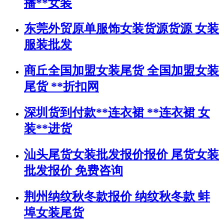
播**女装
东莞外贸原单服饰女装货源货源 女装
服装批发
商丘全国加盟女装尾货 全国加盟女装
尾货 **折扣网
深圳货到付款**连衣裙 **连衣裙 女
装**进货
汕头尾货女装批发报价报价 尾货女装
批发报价 免费咨询
荆州纳纹秋冬款报价 纳纹秋冬款 蚌
埠女装尾货