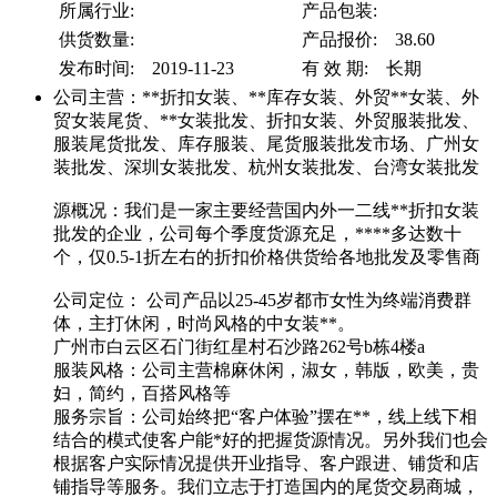
所属行业:
产品包装:
供货数量:
产品报价: 38.60
发布时间: 2019-11-23
有 效 期: 长期
公司主营：**折扣女装、**库存女装、外贸**女装、外
贸女装尾货、**女装批发、折扣女装、外贸服装批发、
服装尾货批发、库存服装、尾货服装批发市场、广州女
装批发、深圳女装批发、杭州女装批发、台湾女装批发
源概况：我们是一家主要经营国内外一二线**折扣女装
批发的企业，公司每个季度货源充足，****多达数十
个，仅0.5-1折左右的折扣价格供货给各地批发及零售商
公司定位： 公司产品以25-45岁都市女性为终端消费群
体，主打休闲，时尚风格的中女装**。
广州市白云区石门街红星村石沙路262号b栋4楼a
服装风格：公司主营棉麻休闲，淑女，韩版，欧美，贵
妇，简约，百搭风格等
服务宗旨：公司始终把“客户体验”摆在**，线上线下相
结合的模式使客户能*好的把握货源情况。另外我们也会
根据客户实际情况提供开业指导、客户跟进、铺货和店
铺指导等服务。我们立志于打造国内的尾货交易商城，