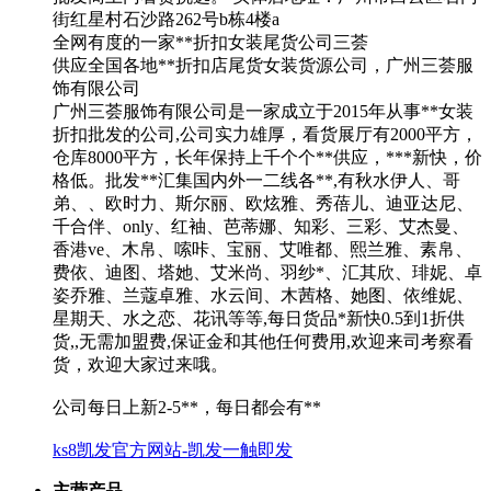
街红星村石沙路262号b栋4楼a
全网有度的一家**折扣女装尾货公司三荟
供应全国各地**折扣店尾货女装货源公司，广州三荟服
饰有限公司
广州三荟服饰有限公司是一家成立于2015年从事**女装
折扣批发的公司,公司实力雄厚，看货展厅有2000平方，
仓库8000平方，长年保持上千个个**供应，***新快，价
格低。批发**汇集国内外一二线各**,有秋水伊人、哥
弟、、欧时力、斯尔丽、欧炫雅、秀蓓儿、迪亚达尼、
千合伴、only、红袖、芭蒂娜、知彩、三彩、艾杰曼、
香港ve、木帛、嗦咔、宝丽、艾唯都、熙兰雅、素帛、
费依、迪图、塔她、艾米尚、羽纱*、汇其欣、琲妮、卓
姿乔雅、兰蔻卓雅、水云间、木茜格、她图、依维妮、
星期天、水之恋、花讯等等,每日货品*新快0.5到1折供
货,,无需加盟费,保证金和其他任何费用,欢迎来司考察看
货，欢迎大家过来哦。
公司每日上新2-5**，每日都会有**
ks8凯发官方网站-凯发一触即发
主营产品