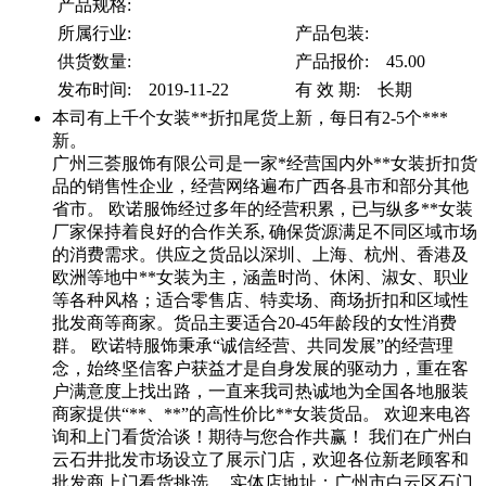
产品规格:
所属行业:
产品包装:
供货数量:
产品报价: 45.00
发布时间: 2019-11-22
有 效 期: 长期
本司有上千个女装**折扣尾货上新，每日有2-5个***
新。
广州三荟服饰有限公司是一家*经营国内外**女装折扣货
品的销售性企业，经营网络遍布广西各县市和部分其他
省市。 欧诺服饰经过多年的经营积累，已与纵多**女装
厂家保持着良好的合作关系, 确保货源满足不同区域市场
的消费需求。供应之货品以深圳、上海、杭州、香港及
欧洲等地中**女装为主，涵盖时尚、休闲、淑女、职业
等各种风格；适合零售店、特卖场、商场折扣和区域性
批发商等商家。货品主要适合20-45年龄段的女性消费
群。 欧诺特服饰秉承“诚信经营、共同发展”的经营理
念，始终坚信客户获益才是自身发展的驱动力，重在客
户满意度上找出路，一直来我司热诚地为全国各地服装
商家提供“**、**”的高性价比**女装货品。 欢迎来电咨
询和上门看货洽谈！期待与您合作共赢！ 我们在广州白
云石井批发市场设立了展示门店，欢迎各位新老顾客和
批发商上门看货挑选。 实体店地址：广州市白云区石门