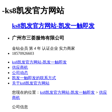
-ks8凯发官方网站
ks8凯发官方网站-凯发一触即发
广州市三荟服饰有限公司
金钻会员 第
4
年
认证企业
实力商家
18570926603
ks8凯发官方网站-凯发一触即发
供应商机
公司动态
凯发一触即发的联系方式
关于ks8凯发官方网站
您现在的位置：
ks8凯发官方网站-凯发一触即发
>
供应
商机
公司信息