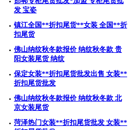
邯郸专柜尾货批发*加盟 专柜尾货批
发 宝姿
镇江全国**折扣尾货**女装 全国**折
扣尾货
佛山纳纹秋冬款报价 纳纹秋冬款 贵
阳女装尾货 纳纹
保定女装**折扣尾货批发出售 女装**
折扣尾货批发
佛山纳纹秋冬款报价 纳纹秋冬款 北
京女装尾货
菏泽热门女装**折扣尾货批发 女装**