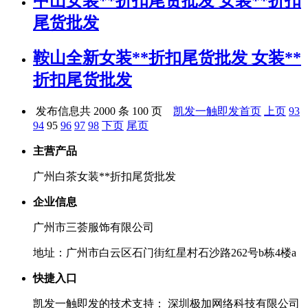
中山女装**折扣尾货批发 女装**折扣
尾货批发
鞍山全新女装**折扣尾货批发 女装**
折扣尾货批发
发布信息共 2000 条 100 页
凯发一触即发首页
上页
93
94
95
96
97
98
下页
尾页
主营产品
广州白茶女装**折扣尾货批发
企业信息
广州市三荟服饰有限公司
地址：广州市白云区石门街红星村石沙路262号b栋4楼a
快捷入口
凯发一触即发的技术支持： 深圳极加网络科技有限公司