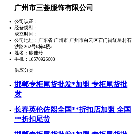
广州市三荟服饰有限公司
公司认证：
经营类型：
成立时间：
公司地址：
广东省 广州市 广州市白云区石门街红星村石
沙路262号b栋4楼a
姓名：廖佳玲
手机：18570926603
供应分类
邯郸专柜尾货批发*加盟 专柜尾货批
发
长春英伦佐熙全国**折扣店加盟 全国
**折扣尾货