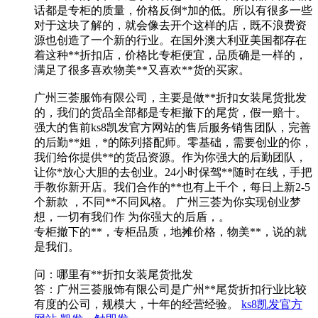
话都是专柜的质量，价格反倒*加的低。所以有很多一些
对于这块了解的，就会像去开个这样的店，既不浪费资
源也创造了一个新的行业。在国外澳大利亚美国都存在
着这种**折扣店，价格比专柜便宜，品质确是一样的，
满足了很多喜欢物美**又喜欢**货的买家。
广州三荟服饰有限公司，主要是做**折扣女装尾货批发
的，我们的货品全部都是专柜撤下的尾货，假一赔十。
强大的售前ks8凯发官方网站的售后服务销售团队，完善
的后勤**姐，*的陈列搭配师。零基础，需要创业的你，
我们给你提供**的货品资源。作为你强大的后勤团队，
让你*放心大胆的去创业。24小时保驾**随时在线，手把
手教你新开店。我们合作的**也有上千个，每日上新2-5
个新款 ，不同**不同风格。 广州三荟为你实现创业梦
想，一切有我们作 为你强大的后盾，。
专柜撤下的**，专柜品质，地摊价格，物美**，说的就
是我们。
问：哪里有**折扣女装尾货批发
答：广州三荟服饰有限公司是广州**尾货折扣行业比较
有度的公司，规模大，十年的经营经验。
ks8凯发官方