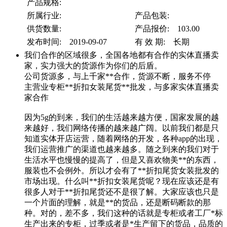
产品规格:
所属行业:
产品包装:
供货数量:
产品报价: 103.00
发布时间: 2019-09-07
有 效 期: 长期
我们合作的区域很多，全国各地都有合作的实体直播卖
家，实力强大的货源作为你们的后盾。
公司货源多，与上千家**合作，货源不断，服务不停
主营业专柜**折扣女装尾货**批发，与多家实体直播卖
家合作
因为5g的到来，我们的生活越来越方便，国家发展的越
来越好，我们网络传播的越来越广阔。以前我们都是只
知道实体开店运营，随着网络的开发，各种app的出现，
我们运营推广的渠道也越来越多。随之到来的我们对于
生活水平也慢慢的提高了，但是又喜欢物美**的东西，
服装也不会例外。所以才会有了**折扣尾货女装批发的
市场出现。什么叫**折扣女装尾货呢？现在应该还是有
很多人对于**折扣尾货还不是很了解。大家应该也只是
一个片面的理解，就是**的货品，还是断码断款的那
种。对的，差不多，我们这种的话就是专柜或者工厂*标
生产出来的专柜，过季或者是*生产留下的货品，品质的