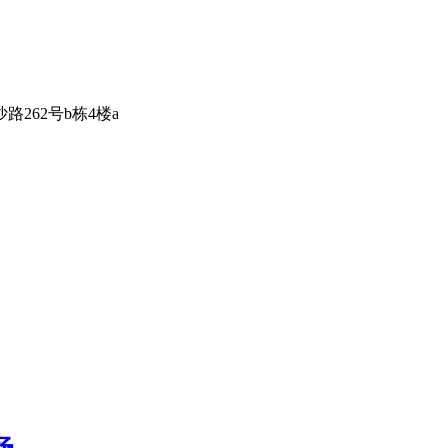
262号b栋4楼a
场