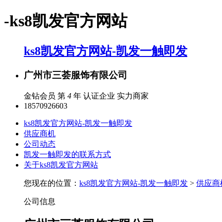
-ks8凯发官方网站
ks8凯发官方网站-凯发一触即发
广州市三荟服饰有限公司
金钻会员 第
4
年
认证企业
实力商家
18570926603
ks8凯发官方网站-凯发一触即发
供应商机
公司动态
凯发一触即发的联系方式
关于ks8凯发官方网站
您现在的位置：
ks8凯发官方网站-凯发一触即发
>
供应商
公司信息