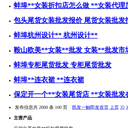
蚌埠**女装折扣店怎么做 **女装代理
包头尾货女装批发报价 尾货女装批发
蚌埠杭州设计** 杭州设计**
鞍山欧美**女装**批发 女装**批发市
蚌埠专柜尾货批发 专柜尾货批发
蚌埠**连衣裙 **连衣裙
保定开一个**女装尾货店 **女装批发
发布信息共 2000 条 100 页
凯发一触即发首页
上页
35
3
主营产品