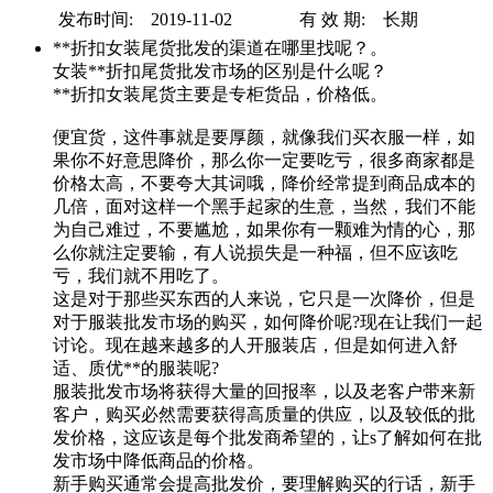
发布时间: 2019-11-02
有 效 期: 长期
**折扣女装尾货批发的渠道在哪里找呢？。
女装**折扣尾货批发市场的区别是什么呢？
**折扣女装尾货主要是专柜货品，价格低。
便宜货，这件事就是要厚颜，就像我们买衣服一样，如
果你不好意思降价，那么你一定要吃亏，很多商家都是
价格太高，不要夸大其词哦，降价经常提到商品成本的
几倍，面对这样一个黑手起家的生意，当然，我们不能
为自己难过，不要尴尬，如果你有一颗难为情的心，那
么你就注定要输，有人说损失是一种福，但不应该吃
亏，我们就不用吃了。
这是对于那些买东西的人来说，它只是一次降价，但是
对于服装批发市场的购买，如何降价呢?现在让我们一起
讨论。现在越来越多的人开服装店，但是如何进入舒
适、质优**的服装呢?
服装批发市场将获得大量的回报率，以及老客户带来新
客户，购买必然需要获得高质量的供应，以及较低的批
发价格，这应该是每个批发商希望的，让s了解如何在批
发市场中降低商品的价格。
新手购买通常会提高批发价，要理解购买的行话，新手