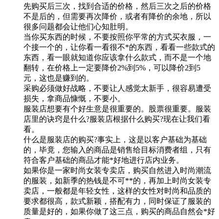
先购买后三次，找到合适的价格，然后三次之后的价格
不是后的，但需要再次降价，或者有降价的余地，所以
很多问题都会让他们心知肚明。
当你买东西的时候，不要按照你平常的方式买衣服，一
个接一个的，让你看一看很不*的东西，看看一些款式的
东西，看一眼就知道你应该拿什么款式，而不是一个地
翻转，在价格上一定要降价2%到5%，可以降价2到5
元，这也是赚到的。
采购必须做好战略，不要让人感觉太新手，很容易遭受
损失，拿商品慷慨，不要小。
服装店想要有个好生意是很重要的。股票很重要。服装
店里的诀窍是什么?服装店根据什么购买?现在让我们看
看。
什么是服装店的购买?事实上，这是以客户基础为基础
的，毕竟，您输入的商品是销售给目标消费者组，只有
符合客户基础的商品才能*好地进行店内业务。
如果你是一家时尚女装专卖店，购买自然进入时尚潮流
的服装，如新季的热钱是不可**的，再加上时尚女装专
卖店，一般都是年轻女性，这样的女性对时尚和品质的
要求都很高，款式新颖，搭配有力，同时保证了服装的
质量是好的，如果你做了这三点，购买的商品自然会*好