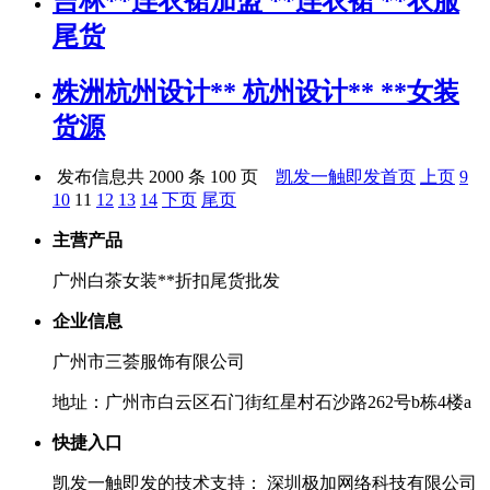
吉林**连衣裙加盟 **连衣裙 **衣服
尾货
株洲杭州设计** 杭州设计** **女装
货源
发布信息共 2000 条 100 页
凯发一触即发首页
上页
9
10
11
12
13
14
下页
尾页
主营产品
广州白茶女装**折扣尾货批发
企业信息
广州市三荟服饰有限公司
地址：广州市白云区石门街红星村石沙路262号b栋4楼a
快捷入口
凯发一触即发的技术支持： 深圳极加网络科技有限公司