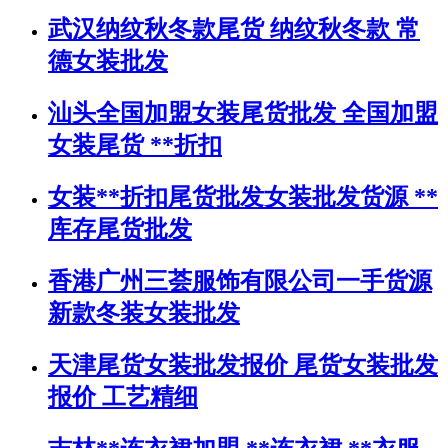
武汉纳纹秋冬款尾货 纳纹秋冬款 常
德女装批发
汕头全国加盟女装尾货批发 全国加盟
女装尾货 **折扣
女装**折扣尾货批发女装批发货源 **
库存尾货批发
香港广州三荟服饰有限公司一手货源
新款冬装女装批发
天津尾货女装批发报价 尾货女装批发
报价 工艺精细