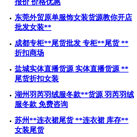
报价 价格优惠
东莞外贸原单服饰女装货源教你开店
批发女装**
成都专柜**尾货批发 专柜**尾货 **
折扣商场
盐城实体直播货源 实体直播货源 **
尾货折扣女装
湖州羽芮羽绒服冬款**货源 羽芮羽绒
服冬款 免费咨询
苏州**连衣裙尾货 **连衣裙 库存**
女装尾货