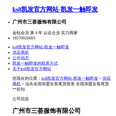
ks8凯发官方网站-凯发一触即发
广州市三荟服饰有限公司
金钻会员 第
4
年
认证企业
实力商家
18570926603
ks8凯发官方网站-凯发一触即发
供应商机
公司动态
凯发一触即发的联系方式
关于ks8凯发官方网站
您现在的位置：
ks8凯发官方网站-凯发一触即发
>
供应
商机
> 汕头全国加盟女装尾货批发 全国加盟女装尾货
**折扣
公司信息
广州市三荟服饰有限公司