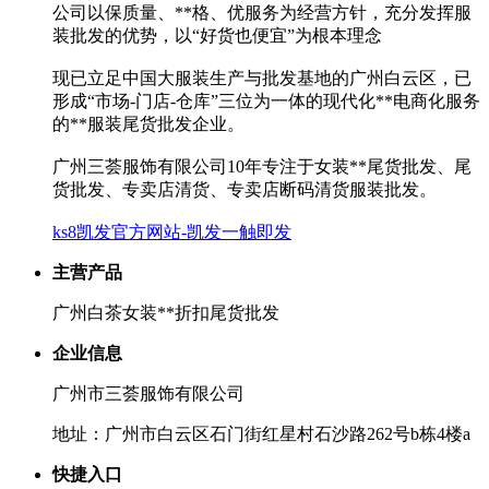
公司以保质量、**格、优服务为经营方针，充分发挥服
装批发的优势，以“好货也便宜”为根本理念
现已立足中国大服装生产与批发基地的广州白云区，已
形成“市场-门店-仓库”三位为一体的现代化**电商化服务
的**服装尾货批发企业。
广州三荟服饰有限公司10年专注于女装**尾货批发、尾
货批发、专卖店清货、专卖店断码清货服装批发。
ks8凯发官方网站-凯发一触即发
主营产品
广州白茶女装**折扣尾货批发
企业信息
广州市三荟服饰有限公司
地址：广州市白云区石门街红星村石沙路262号b栋4楼a
快捷入口