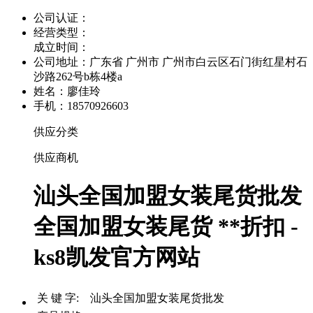
公司认证：
经营类型：
成立时间：
公司地址：
广东省 广州市 广州市白云区石门街红星村石
沙路262号b栋4楼a
姓名：廖佳玲
手机：18570926603
供应分类
供应商机
汕头全国加盟女装尾货批发
全国加盟女装尾货 **折扣 -
ks8凯发官方网站
关 键 字: 汕头全国加盟女装尾货批发