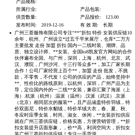
产品规格:
所属行业:
产品包装:
供货数量:
产品报价: 123.00
发布时间: 2019-12-16
有 效 期: 长期
广州三荟服饰有限公司专注“**”折扣 特价 女装供应链10
余年，杭州、广州设立*过五千平米展厅，仓库*二万方
主要批发 走份 加盟 折扣 国内一二线时装、潮牌、品
质、独立设计师、**女装。全国ks8凯发官方网站的合作
伙伴遍布全国。与广州，深圳，上海，杭州、北京、武
汉、濮院，广州沙河、十三行等众多**，加工厂家长期
合作！公司厂家经营上百个**，加盟 走份 批发，不挑
款，不零售，不代发！公司的供应的产品，始终坚持中
**、性价比的路线原则，以杭州，深圳，广州产品为主
导，定位国内外的一二线**女装，兼容汇聚了海派（上
海）.杭派（杭州）.温派（温州）.汉派（武汉）.京派
（北京）相同层次的服装**，且产品涵盖特价羽绒，特
价双面尼，特价水貂绒，特价羊绒大衣，春、夏、秋、
冬应时应季女装，时尚、淑女、休闲，**女装折扣供应
就在广州三荟供应链，价格实惠，方便营销管理，**折
扣女装提升店面形象，，价**高，利润空间大，折扣女
装广州三荟折扣供应链！专注一手货源。