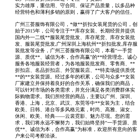
实力雄厚，重信用、守合同、保证产品质量，以多品种
经营特色和薄利多销的原则，赢得了广大客户的信任。
广州三荟服饰有限公司，*做**折扣女装尾货的公司，创
始于2015年，公司专注于**库存女装、长期经营并提供
国内外一二线**服装尾货批发、库存尾货、库存女装批
发、服装尾货批发,广州深圳上海杭州**折扣批发,库存服
装批发等业务，广州三荟服饰有限公司，本着“一手货
源、质优**、诚信为本，合作高赢”的**经营理念。诚心
服务各地服装经营者，为各地服装批发商、零售商、**
折扣店、名品折扣店、外贸服装店、**特卖场提供质优
**的**女装货源。经过多年的积累，公司与众多**女装
厂家建立并保持着良好的合作关系，确保我们的商品，
可以针对市场的各类需求，并充分满足各类消费群体实
际购物需求。我们所经营的商品，主要以广州、深圳、
香港、上海，北京、武汉、东莞等中**女装为主，结合
欧美、日韩、港台等多风格元素，时尚、高雅、淑女、
休闲、欧美、经典——云裳霓影、魅力尽现。您的需
求，我们将永远不懈努力，我们始终坚持“一手货源、质
优**、诚信为本，合作高赢”为标准，欢迎所有意向的客
户来公司考察洽谈。