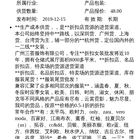
所属行业:
产品包装:
供货数量:
产品报价: 48.00
发布时间: 2019-12-15
有 效 期: 长期
**生产成本供货，，是**折扣店货源的进货渠道。
本公司始终坚持中**路线，以深圳货、广州货、上海
货、台湾货为主，辅一部分的**杭州货，定位国内外的
一二线**女装，
广州三荟服饰有限公司，专注**折扣女装批发将近10
年，拥有仓储式展厅面积8000多平米。**折扣店、名品
折扣店、特卖场的货源进货渠道
**折扣店、名品折扣店、特卖场的货源进货渠道。库存
服装尾货！**服装尾货批发！
兼容汇聚了众多相同层次的服装**，涵盖春、夏、秋、
冬应时应季女装，欧美、日韩、时尚、淑女、休闲、朋
克等不同风格的产品应有尽有，云裳霓影，魅力尽显。
我司的货品，按原**价格的0.5-1折的折扣
常年合作**有：太平鸟、欧时力、only、zara、vero
moda、百家好、江南布衣、薰香、红袖、拉夏贝尔
（us）、拓谷、cc&dd、贝银、美丽衣橱、欧e蓝、纽
方、佧茜纹、艾利欧、秋水伊人、纳纹、吉丘古尔、维
伊、谷度、羽沙*、希色、依丁可唯、三淼、一三*、璞