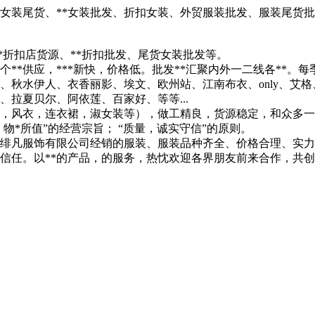
外贸女装尾货、**女装批发、折扣女装、外贸服装批发、服装尾
*折扣店货源、**折扣批发、尾货女装批发等。
**供应，***新快，价格低。批发**汇聚内外一二线各**。每季度*新
秋水伊人、衣香丽影、埃文、欧州站、江南布衣、only、艾格、歌
拉夏贝尔、阿依莲、百家好、等等...
，风衣，连衣裙，淑女装等），做工精良，货源稳定，和众多一
物*所值”的经营宗旨； “质量，诚实守信”的原则。
绯凡服饰有限公司经销的服装、服装品种齐全、价格合理、实力
。以**的产品，的服务，热忱欢迎各界朋友前来合作，共创辉煌！*