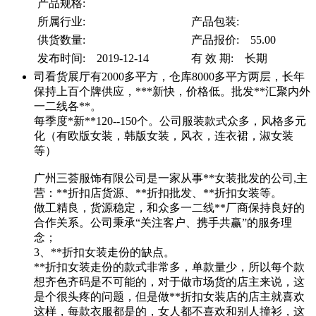
产品规格:
所属行业:
产品包装:
供货数量:
产品报价: 55.00
发布时间: 2019-12-14
有 效 期: 长期
司看货展厅有2000多平方，仓库8000多平方两层，长年
保持上百个牌供应，***新快，价格低。批发**汇聚内外
一二线各**。
每季度*新**120--150个。公司服装款式众多，风格多元
化（有欧版女装，韩版女装，风衣，连衣裙，淑女装
等）
广州三荟服饰有限公司是一家从事**女装批发的公司,主
营：**折扣店货源、**折扣批发、**折扣女装等。
做工精良，货源稳定，和众多一二线**厂商保持良好的
合作关系。公司秉承“关注客户、携手共赢”的服务理
念；
3、**折扣女装走份的缺点。
**折扣女装走份的款式非常多，单款量少，所以每个款
想齐色齐码是不可能的，对于做市场货的店主来说，这
是个很头疼的问题，但是做**折扣女装店的店主就喜欢
这样，每款衣服都是的，女人都不喜欢和别人撞衫，这