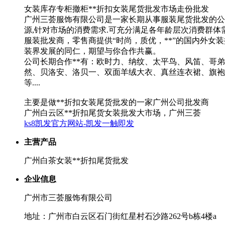
女装库存专柜撤柜**折扣女装尾货批发市场走份批发
广州三荟服饰有限公司是一家长期从事服装尾货批发的公
源,针对市场的消费需求.可充分满足各年龄层次消费群体需
服装批发商，零售商提供“时尚，质优，**”的国内外女
装界发展的同仁，期望与你合作共赢。
公司长期合作**有：欧时力、纳纹、太平鸟、风笛、哥弟、
然、贝洛安、洛贝一、双面羊绒大衣、真丝连衣裙、旗袍
等....
主要是做**折扣女装尾货批发的一家广州公司批发商
广州白云区**折扣尾货女装批发大市场，广州三荟
ks8凯发官方网站-凯发一触即发
主营产品
广州白茶女装**折扣尾货批发
企业信息
广州市三荟服饰有限公司
地址：广州市白云区石门街红星村石沙路262号b栋4楼a