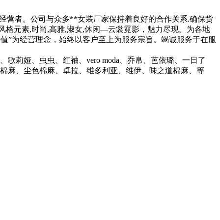
经营者。公司与众多**女装厂家保持着良好的合作关系.确保货
风格元素,时尚,高雅,淑女,休闲—云裳霓影，魅力尽现。为各地
*所值”为经营理念，始终以客户至上为服务宗旨。竭诚服务于在服
歌莉娅、虫虫、红袖、vero moda、乔帛、芭依璐、一日了
棉麻、尘色棉麻、卓拉、维多利亚、维伊、味之道棉麻、等