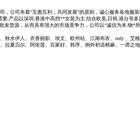
司，公司本着“互惠互利，共同发展”的原则，诚心服务各地服装
要.产品以深圳.香港中高挡**女装为主.结合欧美,日韩.港台等多
装批发货源，从而具有强大的市场竟争力，公司以“诚信为本.物
秋水伊人、衣香丽影、埃文、欧州站、江南布衣、only 、艾格、
、拉夏贝尔、阿依莲、百家好、韩序、例外初语棉麻、一席之地