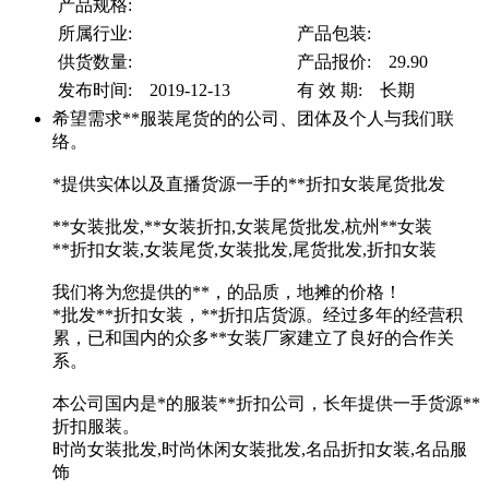
产品规格:
所属行业:
产品包装:
供货数量:
产品报价: 29.90
发布时间: 2019-12-13
有 效 期: 长期
希望需求**服装尾货的的公司、团体及个人与我们联
络。
*提供实体以及直播货源一手的**折扣女装尾货批发
**女装批发,**女装折扣,女装尾货批发,杭州**女装
**折扣女装,女装尾货,女装批发,尾货批发,折扣女装
我们将为您提供的**，的品质，地摊的价格！
*批发**折扣女装，**折扣店货源。经过多年的经营积
累，已和国内的众多**女装厂家建立了良好的合作关
系。
本公司国内是*的服装**折扣公司，长年提供一手货源**
折扣服装。
时尚女装批发,时尚休闲女装批发,名品折扣女装,名品服
饰