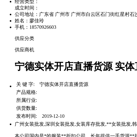
经营类型：
成立时间：
公司地址：
广东省 广州市 广州市白云区石门街红星村石沙路
姓名：廖佳玲
手机：18570926603
供应分类
供应商机
宁德实体开店直播货源 实体直
关 键 字: 宁德实体开店直播货源
产品规格:
所属行业:
供货数量:
发布时间: 2019-12-10
广州女装批发,深圳女装批发,女装库存批发,**女装批发,
本公司国内是*的服装**折扣公司，长年提供一手货源**