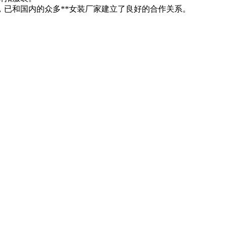
累，已和国内的众多**女装厂家建立了良好的合作关系。