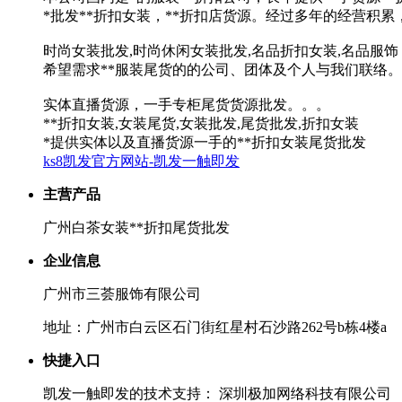
*批发**折扣女装，**折扣店货源。经过多年的经营积
时尚女装批发,时尚休闲女装批发,名品折扣女装,名品服饰
希望需求**服装尾货的的公司、团体及个人与我们联络。
实体直播货源，一手专柜尾货货源批发。。。
**折扣女装,女装尾货,女装批发,尾货批发,折扣女装
*提供实体以及直播货源一手的**折扣女装尾货批发
ks8凯发官方网站-凯发一触即发
主营产品
广州白茶女装**折扣尾货批发
企业信息
广州市三荟服饰有限公司
地址：广州市白云区石门街红星村石沙路262号b栋4楼a
快捷入口
凯发一触即发的技术支持： 深圳极加网络科技有限公司