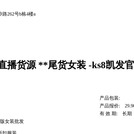
262号b栋4楼a
播货源 **尾货女装 -ks8凯发
产品包装:
产品报价: 29.9
有 效 期: 长期
韩版女装批发
折扣服装。