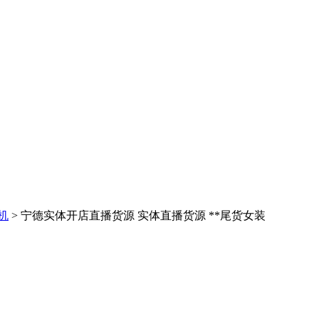
机
> 宁德实体开店直播货源 实体直播货源 **尾货女装