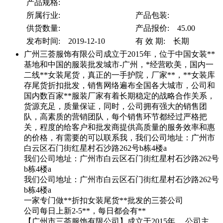
产品规格:
所属行业:
产品包装:
供货数量:
产品报价: 45.00
发布时间: 2019-12-10
有 效 期: 长期
广州三荟服饰有限公司成立于2015年，位于中国女装**
基地和中国的服装批发城市-广州，*经营欧美，国内一
二线**女装尾货，真正的一手护院，厂家**，**女装库
存尾货折扣批发，销售网络遍布全国各大城市，公司和
国内数百家**服装厂家有着长期稳定的战略合作关系，
货源充足，质量保证，同时，公司拥有强大的销售团
队，高素质的营销团队，每个销售环节都经过严格把
关，程度的给客户和批发商提供高质量的服务效率和惠
的价格，有需要的可以联系我，我们公司地址：广州市
白云区石门街红星村石沙路262号b栋4楼a
我们公司地址：广州市白云区石门街红星村石沙路262号
b栋4楼a
我们公司地址：广州市白云区石门街红星村石沙路262号
b栋4楼a
一家专门做**折扣女装尾货**批发的三荟公司
公司每日上新2-5**，每日都会有**
【广州市三荟服饰有限公司】成立于2015年。 公司主