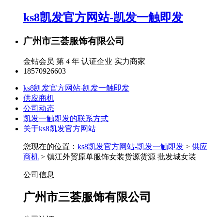
ks8凯发官方网站-凯发一触即发
广州市三荟服饰有限公司
金钻会员 第
4
年
认证企业
实力商家
18570926603
ks8凯发官方网站-凯发一触即发
供应商机
公司动态
凯发一触即发的联系方式
关于ks8凯发官方网站
您现在的位置：
ks8凯发官方网站-凯发一触即发
>
供应
商机
> 镇江外贸原单服饰女装货源货源 批发城女装
公司信息
广州市三荟服饰有限公司