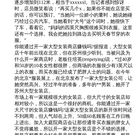
逐步增加到112米，相当于xxxxxxl。当记者感到惊讶
时，店员微笑着说：“再买几个x，如果你不能在店里买
的话，你可以预订。”当她问一位娇小的董时，她说她碰
巧经过公共汽车。当她看到“大号”这个词时，她很快下
了车，看着它。“妈妈的四英尺胸围很难买到衣服。这里
还有一个选择。我会把她拉到路边去买明天春节穿的衣
服。”
你能通过开一家大型女装商店赚钱吗?据报道，大型女装
店十年前出现在北京，但在苏州很少听到。当被问及为
什么开一家商店时，老板任培英(renpeiying)说，*过40岁
和50岁的10名女性都很胖，但商场的衣服很少有3英尺以
上的衣服，而买衣服已经成了肥胖人士的问题。在今年
的北京*服装展上，在北京发布了一家大型女装公司，让
她突然高兴。经过半年的准备，多年的**男装，她开了
苏州大型女装店。
市场上有一家规模很大的女装店，但大尺寸的女装店却
相对较小，所以这是一个很好的商机。你能通过开一家
大尺寸的女装店赚钱吗?这家大型女装店的新开张时间还
不到两周，但人气却在上升。50或60名顾客在工作日晚
上进出。加入大庭院商店会让那些通常买衣服的胖女人
不觉得尴尬，所以开一家大型女装店是个不错的选择。