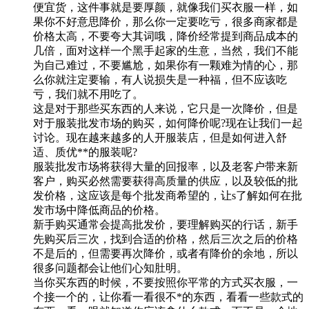
便宜货，这件事就是要厚颜，就像我们买衣服一样，如
果你不好意思降价，那么你一定要吃亏，很多商家都是
价格太高，不要夸大其词哦，降价经常提到商品成本的
几倍，面对这样一个黑手起家的生意，当然，我们不能
为自己难过，不要尴尬，如果你有一颗难为情的心，那
么你就注定要输，有人说损失是一种福，但不应该吃
亏，我们就不用吃了。
这是对于那些买东西的人来说，它只是一次降价，但是
对于服装批发市场的购买，如何降价呢?现在让我们一起
讨论。现在越来越多的人开服装店，但是如何进入舒
适、质优**的服装呢?
服装批发市场将获得大量的回报率，以及老客户带来新
客户，购买必然需要获得高质量的供应，以及较低的批
发价格，这应该是每个批发商希望的，让s了解如何在批
发市场中降低商品的价格。
新手购买通常会提高批发价，要理解购买的行话，新手
先购买后三次，找到合适的价格，然后三次之后的价格
不是后的，但需要再次降价，或者有降价的余地，所以
很多问题都会让他们心知肚明。
当你买东西的时候，不要按照你平常的方式买衣服，一
个接一个的，让你看一看很不*的东西，看看一些款式的