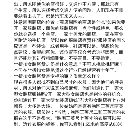
出，所以即使你的店很好，交通也不方便，那就只有一
个生意，所以选择考虑交通方便的问题。人们现在不需
要站着出去了。都是汽车来来去去。
注意周围商店的位置：商店周围的商店是什么?如果你要
开一家服装店，而你的服装店有一点个性或特色，那么
你就会选择一个单店、一家十美元的商店、一家在商业
区附近的手机店，所以你的服装店有责任?服装店的周长
应该是一些装饰，或者用手，鞋店可以是。我想给你一
点建议，希望能帮你。该位置不仅会考虑这些因素，而
且还能对其进行精细测量。不要盲目。不要确定。
**折扣女装尾货走份是什么意思？不可以挑款挑码嘛？
本司在**折扣女装尾货这个行业已经经营有十年了。
**折扣女装尾货是专柜的嘛？质量怎么样？
现在很多人都找不到自己尺寸的衣服，因为他们的胖身
材，所以对他们来说真的很麻烦。他们能通过开一家大
型女装店赚钱吗?开一家大型女装店也是创业的好机会。
你能通过开一家大型女装店赚钱吗?大型女装店有七八对
顾客，大多是大婶。一位姑姑问是否有胸围三英尺两英
尺的衣服。店员说：“当然，胸围三英尺二和三英尺的衣
服在这里不是很大。”胸围三英尺七英寸的衣服可以买
到。透过衣服的标签，你可以看到1.65米的高度从88米