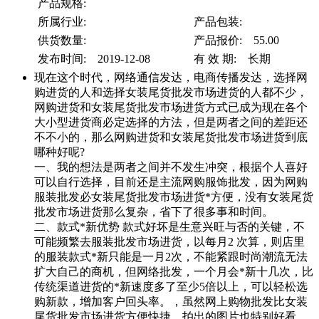
产品规格:
所属行业:
产品包装:
供货数量:
产品报价: 55.00
发布时间: 2019-12-08
有 效 期: 长期
现在这个时代，网络通信发达，电商传播发达，选择网
购进货的人和选择女装尾货批发市场进货的人都不少，
网购进货和女装尾货批发市场进货方式已成为现在各个
大小型进货商必定选择的方法，但是两者之间的差距还
不不小的，那么网购进货和女装尾货批发市场进货到底
哪种好呢?
一、我的想法是两者之间并不发生冲突，根据个人喜好
可以自行选择，目前还是主流网购服饰批发，因为网购
服装批发必女装尾货批发市场进货*方便，没有女装尾货
批发市场进货那么复杂，省下了很多事和时间。
二、款式*新优势 款式好坏是生意兴旺与否的关键，不
可能频繁去服装批发市场进货，以每月2 次算，则店里
的服装款式*新只能是一月2次，不能紧跟时尚潮流无法
扩大自己的商机，但网络批发，一个月会*新十几次，比
传统渠道进货的*新速度多了至少5倍以上，可以轻松选
购新款，增加客户回头率。，虽然网上购物批发比女装
尾货批发市场进货方便快捷，拍出的图片也特别好看，