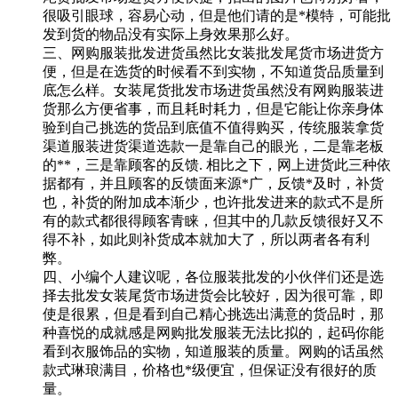
很吸引眼球，容易心动，但是他们请的是*模特，可能批
发到货的物品没有实际上身效果那么好。
三、网购服装批发进货虽然比女装批发尾货市场进货方
便，但是在选货的时候看不到实物，不知道货品质量到
底怎么样。女装尾货批发市场进货虽然没有网购服装进
货那么方便省事，而且耗时耗力，但是它能让你亲身体
验到自己挑选的货品到底值不值得购买，传统服装拿货
渠道服装进货渠道选款一是靠自己的眼光，二是靠老板
的**，三是靠顾客的反馈. 相比之下，网上进货此三种依
据都有，并且顾客的反馈面来源*广，反馈*及时，补货
也，补货的附加成本渐少，也许批发进来的款式不是所
有的款式都很得顾客青睐，但其中的几款反馈很好又不
得不补，如此则补货成本就加大了，所以两者各有利
弊。
四、小编个人建议呢，各位服装批发的小伙伴们还是选
择去批发女装尾货市场进货会比较好，因为很可靠，即
使是很累，但是看到自己精心挑选出满意的货品时，那
种喜悦的成就感是网购批发服装无法比拟的，起码你能
看到衣服饰品的实物，知道服装的质量。网购的话虽然
款式琳琅满目，价格也*级便宜，但保证没有很好的质
量。