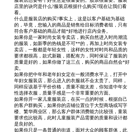
服装店想要有个好生意是很重要的。股票很重要。服装
店里的诀窍是什么?服装店根据什么购买?现在让我们看
看。
什么是服装店的购买?事实上，这是以客户基础为基础
的，毕竟，您输入的商品是销售给目标消费者组，只有
符合客户基础的商品才能*好地进行店内业务。
如果你是一家时尚女装专卖店，购买自然进入时尚潮流
的服装，如新季的热钱是不可**的，再加上时尚女装专
卖店，一般都是年轻女性，这样的女性对时尚和品质的
要求都很高，款式新颖，搭配有力，同时保证了服装的
质量是好的，如果你做了这三点，购买的商品自然会*好
卖。
如果你把中年和老年妇女定在一般消费水平上，打开中
年妇女服装店，那么进入的衣服就不会太贵了。同样，
同样应该基于平价价格，质量不能太差，你知道中年女
性选择衣服，质量手感是一个非常重要的方面。
如果你开一家儿童服装店，在买一点的时候，根据自己
的客户群购买，如果你的店铺位置位于大型商场或写字
楼、繁华商业区，那么客户群体消费能力比较强，童装
要求也比较高，此时儿童服装产品需要的质量和设计都
是良好的。
如果你只是一条普通的街道，面对大众的顾客群体，此