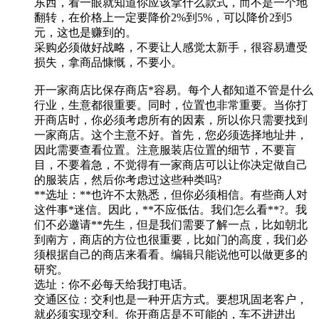
东西，看一眼就知道你应该拿什么款式，而不是一个地
翻转，在价格上一定要降价2%到5%，可以降价2到5
元，这也是赚到的。
采购必须做好战略，不要让人感觉太新手，很容易遭受
损失，拿商品慷慨，不要小。
开一家商店比保存商店*容易。每个人都知道不管是什么
行业，生意都很重要。同时，位置也非常重要。当你打
开商店时，你必须考虑所有的因素，所以你只需要找到
一家商店。这个主意不好。首先，您必须选择地址井，
因此需要查看位置。注意服装店位置的细节，不要盲
目，不要着急，不觉得有一家商店可以让你决定做自己
的服装店，然后你考虑过这些种类吗?
**选址：**也许不太熟悉，但你必须相信。有些商人对
这件事*迷信。因此，**不应低估。我们怎么看**?。我
们不必邀请**先生，但是我们需要了解一点，比如朝北
到南方，商店的方位也很重要，比如门的高度，我们必
须根据自己的商店来看看。编辑只能说他可以做更多的
研究。
选址：你不必每天给我打电话。
交通区位：交利也是一种开店方式。要想巩固老客户，
就必须实现交利。你开商店是不可能的，车不进进出