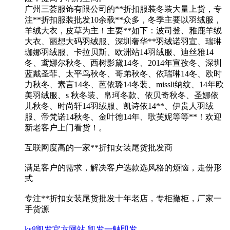
广州三荟服饰有限公司的**折扣服装冬装大量上货，专
注**折扣服装批发10余载**众多，冬季主要以羽绒服，
羊绒大衣，皮草为主！主要**如下：波司登、雅鹿羊绒
大衣、丽想大码羽绒服、深圳奢华**羽绒诺羽宣、瑞琳
珈娜羽绒服、卡拉贝斯、欧洲站14羽绒服、迪丝雅14
冬、鸢娜尔秋冬、西树影黛14冬、2014年宣孜冬、深圳
蓝戴圣菲、太平鸟秋冬、哥弟秋冬、依瑞琳14冬、欧时
力秋冬、素言14冬、芭依璐14冬装、missli纳纹、14年欧
美羽绒服、s 秋冬装、帛珂冬款、依贝奇秋冬、圣娜依
儿秋冬、时尚轩14羽绒服、凯诗依14**、伊贵人羽绒
服、帝梵诺14秋冬、金叶德14年、歌芙妮等等**！欢迎
新老客户上门看货！。
互联网度高的一家**折扣女装尾货批发商
满足客户的需求，解决客户选款选风格的烦恼，走份形
式
专注**折扣女装尾货批发十年老店，专柜撤柜，厂家一
手货源
ks8凯发官方网站-凯发一触即发