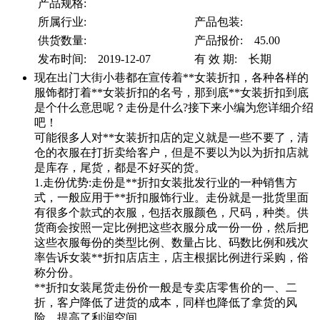
产品规格:
所属行业:
产品包装:
供货数量:
产品报价: 45.00
发布时间: 2019-12-07
有 效 期: 长期
现在出门大街小巷都在宣传着**女装折扣，各种各样的
服饰都打着**女装折扣的名号，那到底**女装折扣到底
是个什么意思呢？走份是什么?接下来小编为您详细介绍
吧！
可能很多人对**女装折扣店的定义就是一些不要了，清
仓的衣服在打折卖给客户，但是不要以为以为折扣店就
是库存，尾货，都是不好买的货。
1.走份优势:走份是**折扣女装批发行业的一种销售方
式，一般应用于**折扣服饰行业。走份就是一批货里面
有很多个款式的衣服，包括衣服颜色，尺码，种类。供
货商会按照一定比例把这些衣服分成一份一份，然后把
这些衣服每份的类型比例、数量占比、码数比例和残次
率告诉女装**折扣店店主，店主根据比例进行采购，俗
称分份。
**折扣女装尾货走份价一般是专卖店零售价的一、二
折，客户降低了进货的成本，同样也降低了拿货的风
险，提高了利润空间。