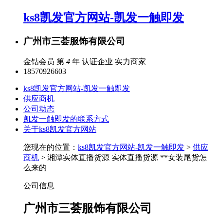
ks8凯发官方网站-凯发一触即发
广州市三荟服饰有限公司
金钻会员 第
4
年
认证企业
实力商家
18570926603
ks8凯发官方网站-凯发一触即发
供应商机
公司动态
凯发一触即发的联系方式
关于ks8凯发官方网站
您现在的位置：
ks8凯发官方网站-凯发一触即发
>
供应
商机
> 湘潭实体直播货源 实体直播货源 **女装尾货怎
么来的
公司信息
广州市三荟服饰有限公司