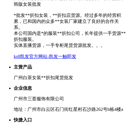
韩版女装批发
*批发**折扣女装，**折扣店货源。经过多年的经营积
累，已和国内的众多**女装厂家建立了良好的合作关
系。
本公司国内是*的服装**折扣公司，长年提供一手货源**
折扣服装。
实体直播货源，一手专柜尾货货源批发。。。
ks8凯发官方网站-凯发一触即发
主营产品
广州白茶女装**折扣尾货批发
企业信息
广州市三荟服饰有限公司
地址：广州市白云区石门街红星村石沙路262号b栋4楼a
快捷入口