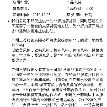
所属行业:
产品包装:
供货数量:
产品报价: 0.00
发布时间: 2019-12-05
有 效 期: 长期
我们公司不只仅提供**的**折扣店货源，同时还建立并
了完善了一整套的人店货营销方法，为**折扣店开展业
务中遇到的困难提供协助。
广州三荟服饰有限公司将为您提供的**，的质，地摊货
的价格!
以欧美风格，欧韩风格，棉麻风格，休闲风格，风格为
主，**众多，货源充足，是**折扣店名品折扣店的的拿
货渠道之一。
广州三荟服饰女装有限公司是*从事**服装折扣的企业，
经历数十年的行业积累和沉淀，在经营**服装折扣行业
有了丰富的经验和成就。目前公司在广州已经建立采购
中心十年，本着‘诚实有信，合作共赢’的经营理念，与
国内、*上百家**服饰厂家建立长期合作关系，同时公司
结合全球奥特莱斯的运作方式，创建的一套顺应中国服
饰折扣行业*特的经营模式已初见成效。公司经营的产
品，主要供应于，**折扣店，名**折扣占、**特卖场和