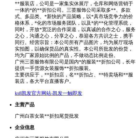
**服装店，公司是一家集实休展厅，仓库和网络营销于
一体的*的**折扣公司。三荟服饰公司采取多**、多款
式、多品类、*新快的产品策略，以*具市场竞争力的价
格体系，*化的市场服务团队，以及*的**化管理系统，
同时，开放*宽泛的合作渠道，以真诚的合作之心，服务
之心，沟通之心，分享之心，恭迎各方共识之士，携手
同行。经营宗旨：本公司所有产品图片，均为展厅现场
实拍图，以确保货品的真实性。本公司所批发的份货，
均为厂家原始比例的产品，不做动态比例走份。
广州三荟服饰有限公司是国内*的服装**折扣公司，长年
提供一手货源女装服饰**折扣服装。
主要供应于，**折扣店，名**折扣占、**特卖场和**服
装店，各大平台直播客户。
ks8凯发官方网站-凯发一触即发
主营产品
广州白茶女装**折扣尾货批发
企业信息