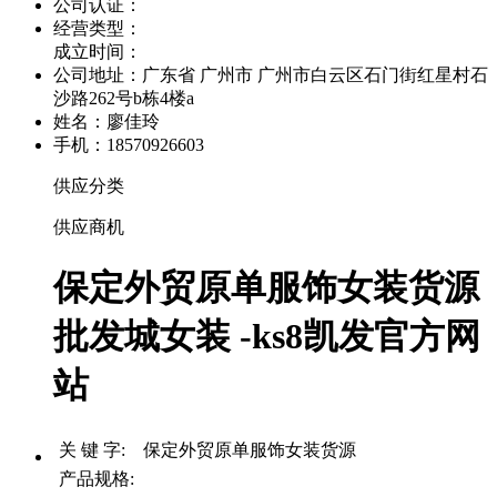
公司认证：
经营类型：
成立时间：
公司地址：
广东省 广州市 广州市白云区石门街红星村石
沙路262号b栋4楼a
姓名：廖佳玲
手机：18570926603
供应分类
供应商机
保定外贸原单服饰女装货源
批发城女装 -ks8凯发官方网
站
关 键 字: 保定外贸原单服饰女装货源
产品规格: