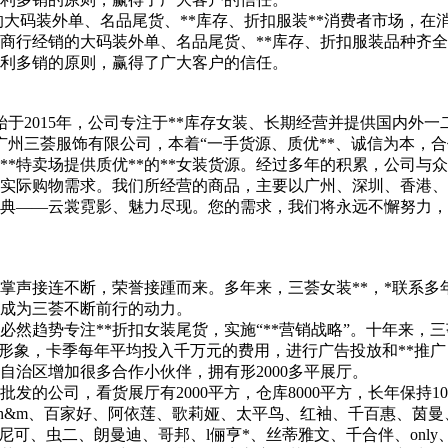
的大码装外单、名品尾货、**库存、折扣服装**消费者市场，
商行经销的大码装外单、名品尾货、**库存、折扣服装品种齐
利多销的原则，赢得了广大客户的信任。
始于2015年，公司专注于**库存女装、长期经营并提供国内外
，广州三荟服饰有限公司，本着“一手货源、质优**、诚信为本，
**特卖场提供质优**的**女装货源。经过多年的积累，公司与
实际购物需求。我们所经营的商品，主要以广州、深圳、香港、
典——云裳霓影、魅力尽现。您的需求，我们将永远不懈努力，我
掌声接连不断，荣誉接踵而来。多年来，三荟女装**，*联系多
成为三荟不断前行的动力。
然趋势专注**折扣女装尾货，实施“**营销战略”。十年来，三
”**形象，卡季每年平均投入千万元的费用，进行广告投放和**推
、自治区增加很多合作小伙伴，拥有形2000多平展厅。
批发的公司，看货展厅有2000平方，仓库8000平方，长年保持1
、哥弟，h&m、百家好、阿依莲、歌莉娅、太平鸟、红袖、千百惠、
、尤尼可、虫二、朗曼迪、哥邦、l俪亨*、丝蒂雅文、千合伴、on