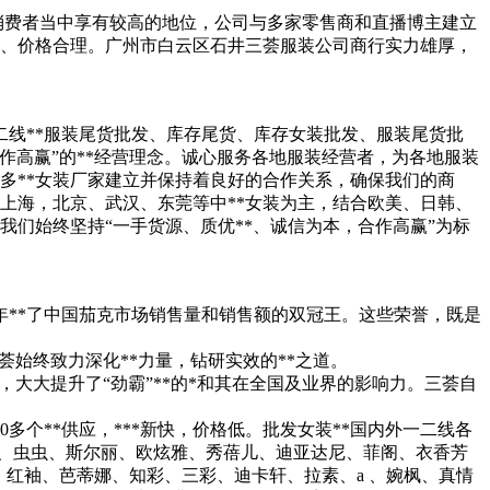
在消费者当中享有较高的地位，公司与多家零售商和直播博主建立
全、价格合理。广州市白云区石井三荟服装公司商行实力雄厚，
一二线**服装尾货批发、库存尾货、库存女装批发、服装尾货批
合作高赢”的**经营理念。诚心服务各地服装经营者，为各地服装
众多**女装厂家建立并保持着良好的合作关系，确保我们的商
上海，北京、武汉、东莞等中**女装为主，结合欧美、日韩、
们始终坚持“一手货源、质优**、诚信为本，合作高赢”为标
年**了中国茄克市场销售量和销售额的双冠王。这些荣誉，既是
荟始终致力深化**力量，钻研实效的**之道。
广，大大提升了“劲霸”**的*和其在全国及业界的影响力。三荟自
00多个**供应，***新快，价格低。批发女装**国内外一二线各
茵曼、虫虫、斯尔丽、欧炫雅、秀蓓儿、迪亚达尼、菲阁、衣香芳
ly、红袖、芭蒂娜、知彩、三彩、迪卡轩、拉素、a 、婉枫、真情