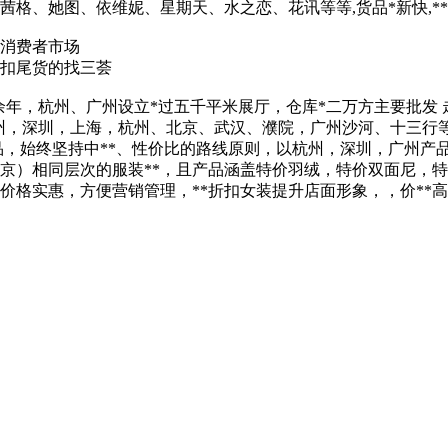
她图、依维妮、星期天、水之恋、花讯等等,货品*新快,**,0.
*消费者市场
折扣尾货的找三荟
10余年，杭州、广州设立*过五千平米展厅，仓库*二万方主要批发 
州，深圳，上海，杭州、北京、武汉、濮院，广州沙河、十三行等
品，始终坚持中**、性价比的路线原则，以杭州，深圳，广州产
（北京）相同层次的服装**，且产品涵盖特价羽绒，特价双面尼
，价格实惠，方便营销管理，**折扣女装提升店面形象，，价**