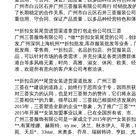
广州市白云区石井广州三荟服装有限公司商行 经销批发
了长期稳定的合作关系。广州市白云区石井三荟服装公司
重信用、守合同、保证产品质量，以多品种经营特色和薄
**折扣女装尾货进货渠道拿货打包走份公司找三荟
广州三荟服饰有限公司，*做**折扣女装尾货的公司，创
发,广州深圳上海杭州**折扣批发,库存服装批发等业务
批发商、零售商、**折扣店、名品折扣店、外贸服装店、
品，可以针对市场的各类需求，并充分满足各类消费群体
港台等多风格元素，时尚、高雅、淑女、休闲、欧美、经
准，欢迎所有意向的客户来公司考察洽谈。
**折扣店的**尾货女装进货渠道批发，广州三荟
三荟在**建设的道路上，始终行于思而业于专，因而所获
对三荟实力的认同，也是对三荟努力的赞许，它们将永远
三荟相信**的力量。很早以前，三荟就已根据经济发展的必
2015年，三荟塑造全新的企业**形象，为了推广“三荟
2015年开展**女装加盟事业以来，已在全国所有省、市
广州三荟服饰有限公司是一家成立于2015年的**女装折扣
**,有莱维娜、赫斯特、try me、沐兰、秋水伊人
苑、天后*、33star、米奥多、乔帛、瑞丽韩诗、亨奴