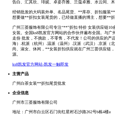
告白、汇其欣、琲妮、卓姿乔雅、兰蔻卓雅、水云间、木茜格、
经销批发的大码装外单、名品尾货、**库存、折扣服装*
想要做**折扣女装尾货的，已经做直播的博主，想要**
广州三荟服饰有限公司专注“**”折扣 特价 女装供应链
女装。全国ks8凯发官方网站的合作伙伴遍布全国。与广
走份 批发，不挑款，不零售，不代发！公司的供应的产
海）.杭派（杭州）.温派（温州）.汉派（武汉）.京派
尚、淑女、休闲，**女装折扣供应就在广州三荟供应链
源。
ks8凯发官方网站-凯发一触即发
主营产品
广州白茶女装**折扣尾货批发
企业信息
广州市三荟服饰有限公司
地址：广州市白云区石门街红星村石沙路262号b栋4楼a