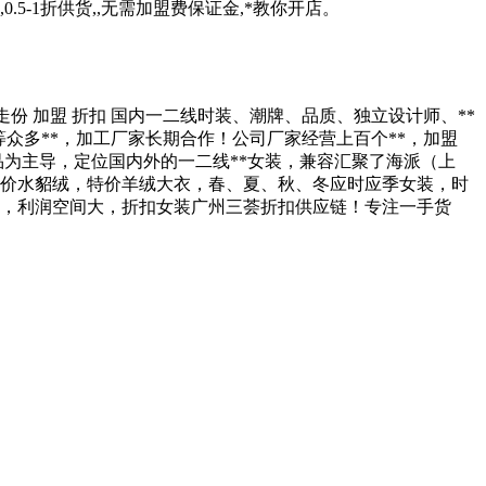
5-1折供货,,无需加盟费保证金,*教你开店。
走份 加盟 折扣 国内一二线时装、潮牌、品质、独立设计师、**
众多**，加工厂家长期合作！公司厂家经营上百个**，加盟
品为主导，定位国内外的一二线**女装，兼容汇聚了海派（上
，特价水貂绒，特价羊绒大衣，春、夏、秋、冬应时应季女装，时
高，利润空间大，折扣女装广州三荟折扣供应链！专注一手货