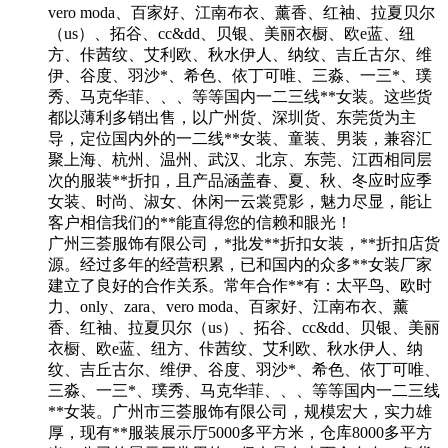
vero moda、百家好、江南布衣、薰香、红袖、拉夏贝尔
（us）、拓谷、cc&dd、贝银、美丽衣橱、欧e蓝、纽
方、佧茜纹、艾利欧、秋水伊人、纳纹、吉丘古尔、维
伊、谷度、羽沙*、希色、依丁可唯、三淼、一三*、璞
秀、马克华菲、、、等等国内一二三线**女装。这些货
都以薄利多销出售，以广州货、深圳货、东莞货为主
导，定位国内外的一二线**女装、童装、男装，兼容汇
聚上海、杭州、温州、武汉、北京、东莞、江西相同层
次的服装**折扣，且产品涵盖春、夏、秋、冬应时应季
女装、时尚、淑女、休闲一云裳霓影，魅力尽显，能让
客户相信我们的**能直得您的信赖和眼光！
广州三荟服饰有限公司，*批发**折扣女装，**折扣店货
源。经过多年的经营积累，已和国内的众多**女装厂家
建立了良好的合作关系。常年合作**有：太平鸟、欧时
力、only、zara、vero moda、百家好、江南布衣、薰
香、红袖、拉夏贝尔（us）、拓谷、cc&dd、贝银、美丽
衣橱、欧e蓝、纽方、佧茜纹、艾利欧、秋水伊人、纳
纹、吉丘古尔、维伊、谷度、羽沙*、希色、依丁可唯、
三淼、一三*、璞秀、马克华菲、、、等等国内一二三线
**女装。广州市三荟服饰有限公司，规模宏大，实力雄
厚，现有**服装展示厅5000多平方米，仓库8000多平方