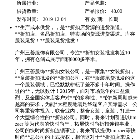
所属行业:
产品包装:
供货数量:
产品报价: 48.00
发布时间: 2019-12-04
有 效 期: 长期
**生产成本供货，，是**折扣店货源的进货渠道。
**折扣店、名品折扣店、特卖场的货源进货渠道。库存
服装尾货！**服装尾货批发！
广州三荟服饰有限公司，专注**折扣女装批发将近10
年，拥有仓储式展厅面积8000多平米。
广州三荟服饰**折扣女装公司，是一家集**女装折扣，
**童装折扣批发的**折扣公司，在**服装尾货批发的这
一个服装领域，已经默默耕耘了差不多十年时间。操作
过的**，无以数计！2015年，面对市场竞争的日益激
烈，及全国实体店客户对**的多样性、**的*新周期越来
越高的要求，为能*大程度地满足终端客户实际需求，公
司将重资本投入，联合业内，整合女装，童装，打造一
个大型综合性的**折扣公司。同时，将来计划引进以hm
zaer 等为代表的快时尚**，拓展快时尚折扣连锁事业，
公司的快时尚折扣连锁事业，将来可以提供hm zaer等快
时尚**总公司的正式授权，相信这对于**折扣店来说，