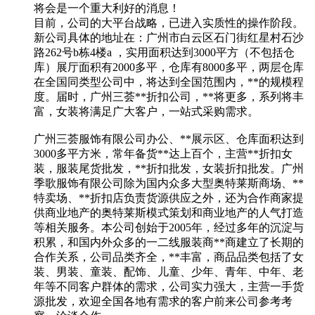
将会是一个重大利好的消息！
目前，公司的大平台战略，已进入实质性的操作阶段。
新公司具体的地址在：广州市白云区石门街红星村石沙
路262号b栋4楼a ，实用面积达到3000平方（不包括仓
库）展厅面积有2000多平，仓库有8000多平，两层仓库
在全国同类型公司中，将达到全国范围内，**的规模程
度。届时，广州三荟**折扣公司，**将更多，系列将丰
富，女装将满足广大客户，一站式采购需求。
广州三荟服饰有限公司办公、**展示区、仓库面积达到
3000多平方米，常年备货**达上百个，主营**折扣女
装，服装尾货批发，**折扣批发，女装折扣批发。广州
季歌服饰有限公司除为国内众多大型奥特莱斯商场、**
特卖场、**折扣店负责货源供应之外，还为合作商家提
供商业地产的奥特莱斯模式策划和商业地产的人气打造
等相关服务。本公司创始于2005年，经过多年的沉淀与
积累，和国内外众多的一二线服装商**商建立了长期的
合作关系，公司品类齐全，**丰富，商品品类包括了女
装、男装、童装、配饰、儿童、少年、青年、中年、老
年等不同客户群体的需求，公司实力强大，主营一手货
源批发，欢迎全国各地有需求的客户前来公司参考考