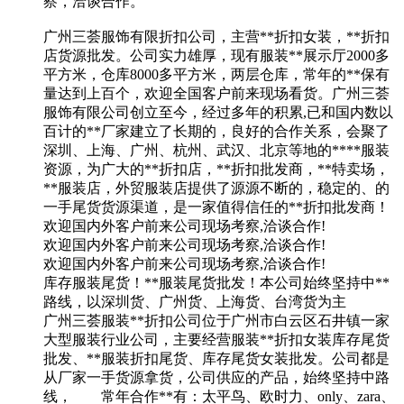
察，洽谈合作。
广州三荟服饰有限折扣公司，主营**折扣女装，**折扣
店货源批发。公司实力雄厚，现有服装**展示厅2000多
平方米，仓库8000多平方米，两层仓库，常年的**保有
量达到上百个，欢迎全国客户前来现场看货。广州三荟
服饰有限公司创立至今，经过多年的积累,已和国内数以
百计的**厂家建立了长期的，良好的合作关系，会聚了
深圳、上海、广州、杭州、武汉、北京等地的****服装
资源，为广大的**折扣店，**折扣批发商，**特卖场，
**服装店，外贸服装店提供了源源不断的，稳定的、的
一手尾货货源渠道，是一家值得信任的**折扣批发商！
欢迎国内外客户前来公司现场考察,洽谈合作!
欢迎国内外客户前来公司现场考察,洽谈合作!
欢迎国内外客户前来公司现场考察,洽谈合作!
库存服装尾货！**服装尾货批发！本公司始终坚持中**
路线，以深圳货、广州货、上海货、台湾货为主
广州三荟服装**折扣公司位于广州市白云区石井镇一家
大型服装行业公司，主要经营服装**折扣女装库存尾货
批发、**服装折扣尾货、库存尾货女装批发。公司都是
从厂家一手货源拿货，公司供应的产品，始终坚持中路
线， 常年合作**有：太平鸟、欧时力、only、zara、