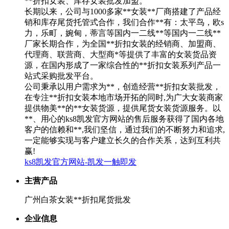
**折扣女装、库存女装批发加盟。
长期以来，公司与1000多家**女装**厂商搭建了产品经
销和库存尾货托管式合作，我们合作**有：太平鸟，欧s
力，乐町，婉甸，蒂言等国内一二线**等国内一二线**
厂家长期合作，为全国**折扣女装的经销商、加盟商、
代理商、联营商、大型商*等提供了丰富的女装货品资
源，在国内形成了一家综合性的**折扣女装系列产品一
站式采购批发平台。
公司秉承以用户需求为**，创造经营**折扣女装批发，
在专注**折扣女装本地市场开拓的同时,为广大女装商家
提供物美**的**女装货源，提供尾货女装货源服务。以
**、用心的ks8凯发官方网站的售后服务获得了国内各地
客户的信赖和**,我们坚信，通过我们的不断努力和追求,
一定能够实现与客户建立长久的合作关系，达到互利共
赢!
ks8凯发官方网站-凯发一触即发
主营产品
广州白茶女装**折扣尾货批发
企业信息