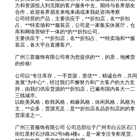
力和资源投入到无限的客户服务中去。期待与各界朋友
合作，欢迎各界朋友来电来函或来我处咨询考察
公司经营的产品，主要供应于，**折扣店，名**折扣
占、**特卖场和**服装店，公司是一家集实休展厅，仓
库和网络营销于一体的*的**折扣公司。
主要供应于，**折扣店，名**折扣占、**特卖场和**服
装店，各大平台直播客户。
广州三荟服饰有限公司将为您提供的**，的质，地摊货
的价格!
公司以“专注库存，一手货源，质优**，精诚合作，共同
发展”为中心*，经过我们不懈努力和广大客户的大力支
持，由我们供应货源的**折扣店，已遍布国内各大一二
三线城市。
以欧美风格，欧韩风格，棉麻风格，休闲风格，风格为
主，**众多，货源充足，是**折扣店名品折扣店的的拿
货渠道之一。
广州三荟服饰有限公司 公司总部位于广州市白云区石门
街红星村石沙路262号b栋4楼a ，是一家专注专柜尾货、