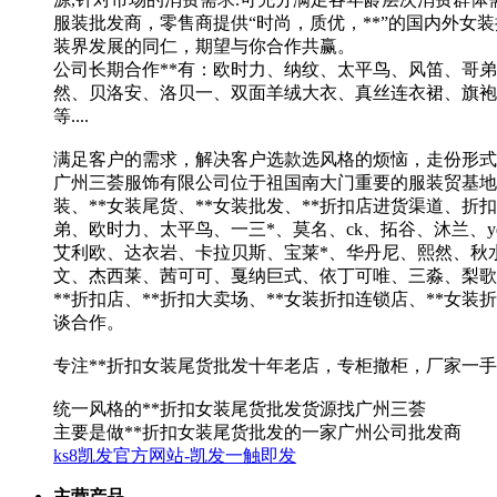
服装批发商，零售商提供“时尚，质优，**”的国内外女
装界发展的同仁，期望与你合作共赢。
公司长期合作**有：欧时力、纳纹、太平鸟、风笛、哥弟、
然、贝洛安、洛贝一、双面羊绒大衣、真丝连衣裙、旗袍
等....
满足客户的需求，解决客户选款选风格的烦恼，走份形式
广州三荟服饰有限公司位于祖国南大门重要的服装贸基地-广
装、**女装尾货、**女装批发、**折扣店进货渠道、折
弟、欧时力、太平鸟、一三*、莫名、ck、拓谷、沐兰、yd
艾利欧、达衣岩、卡拉贝斯、宝莱*、华丹尼、熙然、秋
文、杰西莱、茜可可、戛纳巨式、依丁可唯、三淼、梨歌、
**折扣店、**折扣大卖场、**女装折扣连锁店、**
谈合作。
专注**折扣女装尾货批发十年老店，专柜撤柜，厂家一
统一风格的**折扣女装尾货批发货源找广州三荟
主要是做**折扣女装尾货批发的一家广州公司批发商
ks8凯发官方网站-凯发一触即发
主营产品