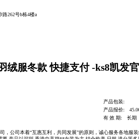
262号b栋4楼a
羽绒服冬款 快捷支付 -ks8凯发
产品包装:
产品报价: 45.0
有 效 期: 长期
司，公司本着“互惠互利，共同发展”的原则，诚心服务各地服装
要.产品以深圳.香港中高挡**女装为主.结合欧美,日韩.港台等多