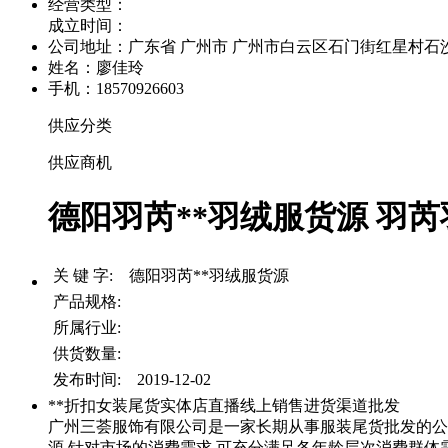
经营类型：
成立时间：
公司地址：
广东省 广州市 广州市白云区石门街红星村石沙路
姓名：廖佳玲
手机：18570926603
供应分类
供应商机
德阳羽芮**羽绒服货源 羽芮
关 键 字: 德阳羽芮**羽绒服货源
产品规格:
所属行业:
供货数量:
发布时间: 2019-12-02
**折扣女装尾货实体店直播线上销售进货渠道批发
广州三荟服饰有限公司是一家长期从事服装尾货批发的公
源,针对市场的消费需求.可充分满足各年龄层次消费群体需