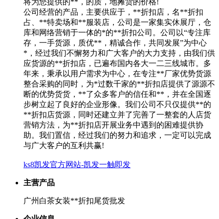
将为您提供的**，的质，地摊货的价格!
公司经营的产品，主要供应于，**折扣店，名**折扣
占、**特卖场和**服装店，公司是一家集实休展厅，仓
库和网络营销于一体的*的**折扣公司。公司以“专注库
存，一手货源，质优**，精诚合作，共同发展”为中心
*，经过我们不懈努力和广大客户的大力支持，由我们供
应货源的**折扣店，已遍布国内各大一二三线城市。多
年来，秉承以用户需求为中心，在专注**厂家优势货源
整合采购的同时，为*过数千家的**折扣店提供了源源不
断的优势货货，**了众多客户的信任和**，并在全国逐
步树立起了良好的企业形像。我们公司不只仅提供**的
**折扣店货源，同时还建立并了完善了一整套的人店货
营销方法，为**折扣店开展业务中遇到的困难提供协
助。我们置信，经过我们的努力和追求，一定可以完成
与广大客户的互利共赢!
ks8凯发官方网站-凯发一触即发
主营产品
广州白茶女装**折扣尾货批发
企业信息