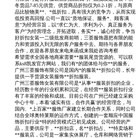
冬货品7-85元供货。供货商品折扣仅为0.2-1折，与原商
品比较物美**、*低折扣，具有强大的竞争力，从而实现
低投资高回报.公司一直以“质地保证、服务*、顾客满
意”为经营宗旨，以“求仁为大、求利为小、真正服务为
客户”为经营理念，开拓进取，务实**，诚心经营，争当
好折扣女装一二级批发商前哨，三荟服饰愿把有限的能
力和资源投入到无限的客户服务中去。期待与各界朋友
合作，欢迎各界朋友来电来函或来我处咨询考察
希望需求全国各地商家需要**服装尾货货源的、可以联
系ks8凯发官方网站，我们有*的团体给与你**的服务。
广州三荟服饰有限公司是国内*的服装**折扣公司，长年
提供一手货源女装服饰**折扣服装。
广州三荟服饰女装有限公司是*从事**服装折扣的企业，
经历数十年的行业积累和沉淀，在经营**服装折扣行业
有了丰富的经验和成就。目前公司在广州已经建立采购
中心十年，本着‘诚实有信，合作共赢’的经营理念，与
国内、*上百家**服饰厂家建立长期合作关系，同时公司
结合全球奥特莱斯的运作方式，创建的一套顺应中国服
饰折扣行业*特的经营模式已初见成效。公司经营的产
品，主要供应于，**折扣店，名**折扣占、**特卖场和
**服装店，公司是一家集实休展厅，仓库和网络营销于