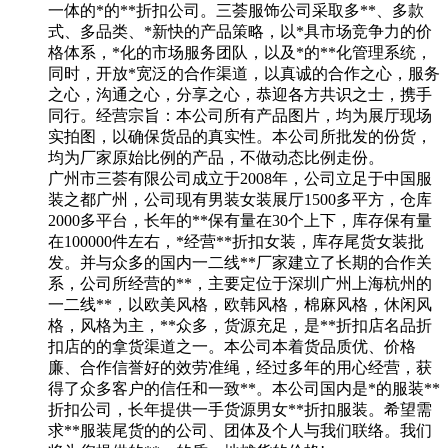
一体的*的**折扣公司。三荟服饰公司采取多**、多款
式、多品类、*新快的产品策略，以*具市场竞争力的价
格体系，*化的市场服务团队，以及*的**化管理系统，
同时，开放*宽泛的合作渠道，以真诚的合作之心，服务
之心，沟通之心，分享之心，恭迎各方共识之士，携手
同行。经营宗旨：本公司所有产品图片，均为展厅现场
实拍图，以确保货品的真实性。本公司所批发的份货，
均为厂家原始比例的产品，不做动态比例走份。
广州市三荟有限公司成立于2008年，公司立足于中国服
装之都广州，公司现有男装女装展厅1500多平方，仓库
2000多平台，长年的**保有量在30个上下，库存保有量
在100000件左右，*经营**折扣女装，库存尾货女装批
发。并与众多的国内一二线**厂家建立了长期的合作关
系，公司所经营的**，主要定位于深圳广州上海杭州的
一二线**，以欧美风格，欧韩风格，棉麻风格，休闲风
格，风格为主，**众多，货源充足，是**折扣店名品折
扣店的的拿货渠道之一。本公司本着货品质优、价格
廉、合作信誉好的效劳准绳，经过多年的用心经营，获
得了众多客户的信任和一致**。本公司国内是*的服装**
折扣公司，长年提供一手货源男女**折扣服装。希望需
求**服装尾货的的公司、团体及个人与我们联络。我们