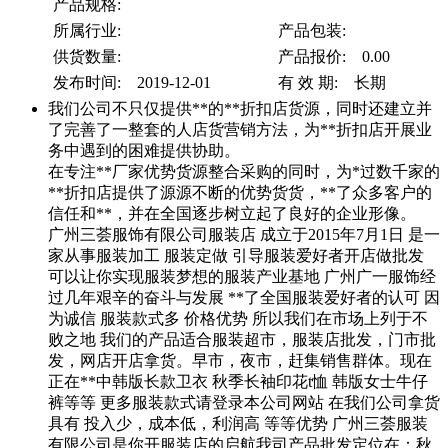
产品规格:
所属行业:
产品包装:
供货数量:
产品报价: 0.00
发布时间: 2019-12-01
有 效 期: 长期
我们公司不只仅提供**的**折扣店货源，同时还建立并
了完善了一整套的人店货营销方法，为**折扣店开展业
务中遇到的困难提供协助。
在专注**厂家优势货源整合采购的同时，为*过数千家的
**折扣店提供了源源不断的优势货货，**了众多客户的
信任和**，并在全国逐步树立起了良好的企业形像。
广州三荟服饰有限公司服装店 成立于2015年7月1日 是一
家从事服装加工 服装定做 引导服装爱好者开店做批发
可以让你实现服装梦想的服装产业基地 广州广一服饰经
过几年艰辛的奋斗与发展 **了全国服装爱好者的认可 因
为诚信 服装款式多 价格优势 所以我们在市场上列于不
败之地 我们的产品适合服装超市，服装店批发，门市批
发，网店开店拿货。早市，夜市，赶集销售群体。现在
正在**中韩版长款卫衣 秋季长袖印花t恤 韩版女士牛仔
裤等等 更多服装款式请登录本公司网站 在我们公司拿货
具有 投入少，成本低，利润高 等等优势 广州三荟服装
有限公司是你开服装店的启航我司产品批发定位在：秋