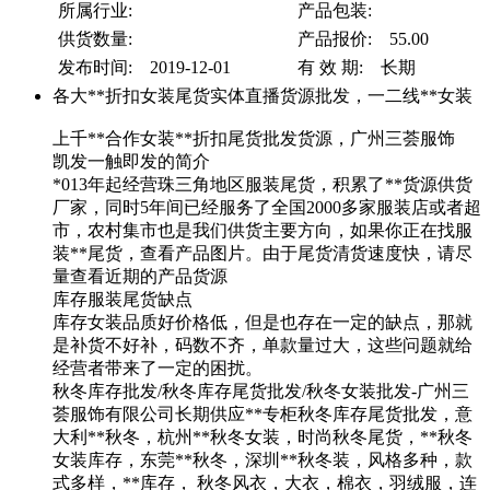
所属行业:
产品包装:
供货数量:
产品报价: 55.00
发布时间: 2019-12-01
有 效 期: 长期
各大**折扣女装尾货实体直播货源批发，一二线**女装
上千**合作女装**折扣尾货批发货源，广州三荟服饰
凯发一触即发的简介
*013年起经营珠三角地区服装尾货，积累了**货源供货
厂家，同时5年间已经服务了全国2000多家服装店或者超
市，农村集市也是我们供货主要方向，如果你正在找服
装**尾货，查看产品图片。由于尾货清货速度快，请尽
量查看近期的产品货源
库存服装尾货缺点
库存女装品质好价格低，但是也存在一定的缺点，那就
是补货不好补，码数不齐，单款量过大，这些问题就给
经营者带来了一定的困扰。
秋冬库存批发/秋冬库存尾货批发/秋冬女装批发-广州三
荟服饰有限公司长期供应**专柜秋冬库存尾货批发，意
大利**秋冬，杭州**秋冬女装，时尚秋冬尾货，**秋冬
女装库存，东莞**秋冬，深圳**秋冬装，风格多种，款
式多样，**库存， 秋冬风衣，大衣，棉衣，羽绒服，连