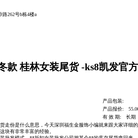
262号b栋4楼a
款 桂林女装尾货 -ks8凯发官
产品包装:
产品报价: 55.0
有 效 期: 长期
尾货走份是什么意思，今天深圳福生金服饰小编就来跟大家详细的
份这块有非常丰富的经验。
服装批发模式，**折扣女装批发公司把某个**的库存尾货拿回