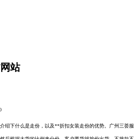
方网站
0
介绍下什么是走份，以及**折扣女装走份的优势。广州三荟服
来，然后根据大货的比例来分份，客户要货就按份出货，不挑款不