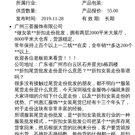
所属行业:
产品包装:
供货数量:
产品报价: 55.00
发布时间: 2019-11-28
有 效 期: 长期
广州三荟服饰有限公司
*做女装**折扣走份批发，拥有两层2000平米大展厅，
8000平米大仓库，货源稳定。
常年保持上百个以上一二线**在卖，全年销**多达200个
**以上。
欢迎各位老板前来看货！！！
公司地址：广东省广州市白云区石井星光b栋四楼
**折扣尾货批发走份是什么意思？**折扣女装走份靠谱
吗？
很多没有接触过尾货走份批发的朋友，都不明白**服装
尾货走份是什么意思，今天深圳福生金服饰小编就来跟
大家详细的介绍下什么是走份，以及**折扣女装走份的
优势。广州惠汇服饰**女装尾货已经有十三个年头了，
对于走份这块有非常丰富的经验。
所谓服装尾货走份批发，是**折扣女装批发行业的一种
服装批发模式，**折扣女装批发公司把某个**的库存尾
货拿回来，然后根据大货的比例来分份，客户要货就按
份出货，不挑款不挑码数。每份货的比例都一样，折扣