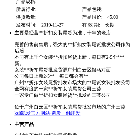
产品规格:
所属行业:
产品包装:
供货数量:
产品报价: 45.00
发布时间: 2019-11-27
有 效 期: 长期
主要是经营**折扣女装尾货为准，十年的老店
完善的售前售后，强大的**折扣女装尾货批发公司作为
后盾
本司有上千个女装**折扣尾货上新，每日有2-5个***
新。
女装**折扣尾货批发货源广州白云区银马对面
公司每日上新2-5**，每日都会有**
广州**折扣女装尾货批发市场大的**尾货女装批发公司
全网有度的一家**折扣女装尾货公司三荟
一家专门做**折扣女装尾货**批发的三荟公司
位于广州白云区**折扣女装尾货批发市场的广州三荟
ks8凯发官方网站-凯发一触即发
主营产品