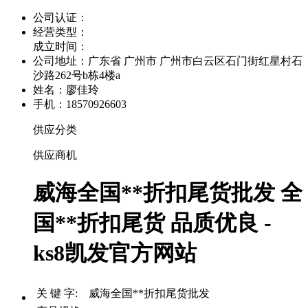
公司认证：
经营类型：
成立时间：
公司地址：
广东省 广州市 广州市白云区石门街红星村石
沙路262号b栋4楼a
姓名：廖佳玲
手机：18570926603
供应分类
供应商机
威海全国**折扣尾货批发 全
国**折扣尾货 品质优良 -
ks8凯发官方网站
关 键 字: 威海全国**折扣尾货批发