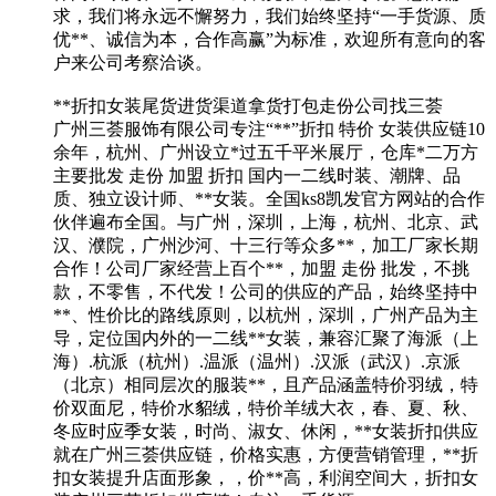
求，我们将永远不懈努力，我们始终坚持“一手货源、质
优**、诚信为本，合作高赢”为标准，欢迎所有意向的客
户来公司考察洽谈。
**折扣女装尾货进货渠道拿货打包走份公司找三荟
广州三荟服饰有限公司专注“**”折扣 特价 女装供应链10
余年，杭州、广州设立*过五千平米展厅，仓库*二万方
主要批发 走份 加盟 折扣 国内一二线时装、潮牌、品
质、独立设计师、**女装。全国ks8凯发官方网站的合作
伙伴遍布全国。与广州，深圳，上海，杭州、北京、武
汉、濮院，广州沙河、十三行等众多**，加工厂家长期
合作！公司厂家经营上百个**，加盟 走份 批发，不挑
款，不零售，不代发！公司的供应的产品，始终坚持中
**、性价比的路线原则，以杭州，深圳，广州产品为主
导，定位国内外的一二线**女装，兼容汇聚了海派（上
海）.杭派（杭州）.温派（温州）.汉派（武汉）.京派
（北京）相同层次的服装**，且产品涵盖特价羽绒，特
价双面尼，特价水貂绒，特价羊绒大衣，春、夏、秋、
冬应时应季女装，时尚、淑女、休闲，**女装折扣供应
就在广州三荟供应链，价格实惠，方便营销管理，**折
扣女装提升店面形象，，价**高，利润空间大，折扣女