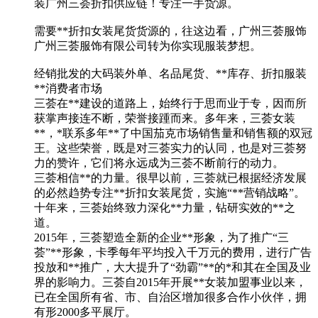
装广州三荟折扣供应链！专注一手货源。
需要**折扣女装尾货货源的，往这边看，广州三荟服饰
广州三荟服饰有限公司转为你实现服装梦想。
经销批发的大码装外单、名品尾货、**库存、折扣服装
**消费者市场
三荟在**建设的道路上，始终行于思而业于专，因而所
获掌声接连不断，荣誉接踵而来。多年来，三荟女装
**，*联系多年**了中国茄克市场销售量和销售额的双冠
王。这些荣誉，既是对三荟实力的认同，也是对三荟努
力的赞许，它们将永远成为三荟不断前行的动力。
三荟相信**的力量。很早以前，三荟就已根据经济发展
的必然趋势专注**折扣女装尾货，实施“**营销战略”。
十年来，三荟始终致力深化**力量，钻研实效的**之
道。
2015年，三荟塑造全新的企业**形象，为了推广“三
荟”**形象，卡季每年平均投入千万元的费用，进行广告
投放和**推广，大大提升了“劲霸”**的*和其在全国及业
界的影响力。三荟自2015年开展**女装加盟事业以来，
已在全国所有省、市、自治区增加很多合作小伙伴，拥
有形2000多平展厅。