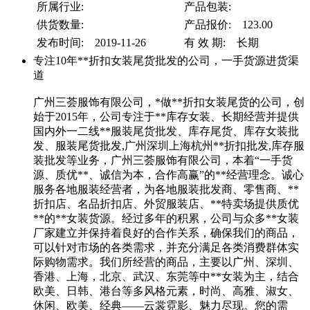
所属行业:
产品包装:
供货数量:
产品报价: 123.00
发布时间: 2019-11-26
有 效 期: 长期
专注10年**折扣女装尾货批发的公司，一手货源进货渠
道
广州三荟服饰有限公司，*做**折扣女装尾货的公司，创
始于2015年，公司专注于**库存女装、长期经营并提供
国内外一二线**服装尾货批发、库存尾货、库存女装批
发、服装尾货批发,广州深圳上海杭州**折扣批发,库存服
装批发等业务，广州三荟服饰有限公司，本着“一手货
源、质优**、诚信为本，合作高赢”的**经营理念。诚心
服务各地服装经营者，为各地服装批发商、零售商、**
折扣店、名品折扣店、外贸服装店、**特卖场提供质优
**的**女装货源。经过多年的积累，公司与众多**女装
厂家建立并保持着良好的合作关系，确保我们的商品，
可以针对市场的各类需求，并充分满足各类消费群体实
际购物需求。我们所经营的商品，主要以广州、深圳、
香港、上海，北京、武汉、东莞等中**女装为主，结合
欧美、日韩、港台等多风格元素，时尚、高雅、淑女、
休闲、欧美、经典——云裳霓影、魅力尽现。您的需