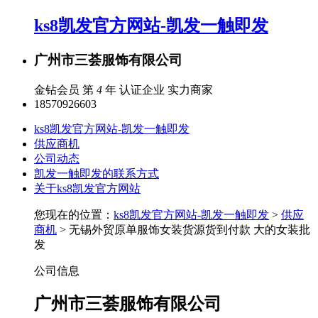
ks8凯发官方网站-凯发一触即发
广州市三荟服饰有限公司
金钻会员 第
4
年
认证企业
实力商家
18570926603
ks8凯发官方网站-凯发一触即发
供应商机
公司动态
凯发一触即发的联系方式
关于ks8凯发官方网站
您现在的位置：
ks8凯发官方网站-凯发一触即发
>
供应
商机
> 无锡外贸原单服饰女装货源货到付款 大的女装批
发
公司信息
广州市三荟服饰有限公司