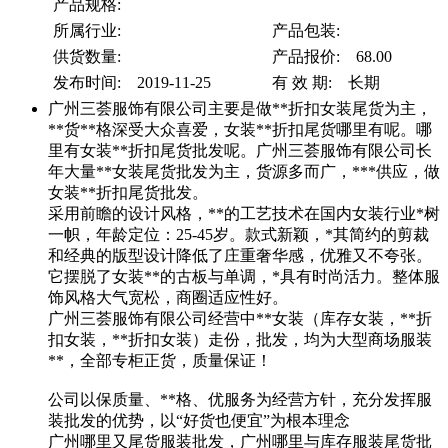
产品规格:
所属行业:
产品包装:
供货数量:
产品报价: 68.00
发布时间: 2019-11-25
有 效 期: 长期
广州三荟服饰有限公司主要是做**折扣女装尾货为主，
**货**格深受大众喜爱，女装**折扣尾货哪里有呢。哪
里有女装**折扣尾货批发呢。广州三荟服饰有限公司长
年大量**女装尾货批发为主，货源多而广，***供应，做
女装**折扣尾货批发。
采用前瞻的设计风格，**的工艺技术在国内女装行业*树
一帜，年龄定位：25-45岁。款式新颖，*其简约的剪裁
和经典的版型设计降低了庄重奢华感，优雅又不夸张。
它摆脱了女装**的古板与单调，*具有时尚活力。整体服
饰风格大气宽松，商圈适应性好。
广州三荟服饰有限公司经营中**女装（库存女装，**折
扣女装，**折扣女装）走份，批发，均为大型商场服装
**，全部专柜正货，质量保证！
公司以保质量、**格、优服务为经营方针，充分发挥服
装批发的优势，以“好货也便宜”为根本理念
广州哪里又尾货服装批发，广州哪里与库存服装尾货批