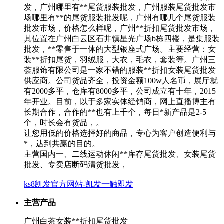
发，广州哪里有**尾货服装批发，广州服装尾货批发市
场哪里有**的尾货服装批发呢，广州有哪几个尾货服装
批发市场，价格怎么样呢，广州**折扣尾货批发市场，
其位置在广州白云区石井镇星光广场b栋四楼，是集服装
批发，**零售于一体的大型银座式广场。主要经营：女
装**折扣尾货，羽绒服，大衣，毛衣，套装等。广州三
荟服饰有限公司是一家不错的服装**折扣女装尾货批发
供应商。公司货品齐全，投资金额100w人名币，展厅就
有2000多平，仓库有8000多平，公司成立有十年，2015
年开业。目前，以于多家实体经销商，网上直播博主有
长期合作，合作的**也有上千个，每日*新产品是2-5
个，时长会有货品，。
让您用低的价格选择好的商品，专心为客户创造便利与
*，达到共赢的目的。
主营国内一、二线运动休闲**库存尾货批发、女装尾货
批发、专卖店断码清货批发，
ks8凯发官方网站-凯发一触即发
主营产品
广州白茶女装**折扣尾货批发