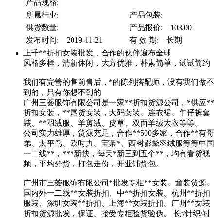
产品规格:
所属行业:
产品包装:
供货数量:
产品报价: 103.00
发布时间: 2019-11-21
有 效 期: 长期
上千**折扣女装批发，合作的伙伴遍布全球
风格多样，清新休闲，大方优雅，朴素简单，试试简约
我们有完善的售前售后，*的陈列搭配师，没有我们做不
到的，只有你想不到的
广州三荟服饰有限公司是一家**折扣货源公司，*供应**
折扣女装，**尾货女装，大码女装、连衣裙、牛仔裤套
装、**羽绒服、羊剪绒、皮草、双面羊绒大衣等等。
公司实力雄厚，货源充足，合作**500多家，合作**有哥
弟、太平鸟、欧时力、宝莱*、西树影黛羽绒服等等中国
一二线**，***新快，每天*新三到五个**，均有看货视
频，平均分货，打包走份，开业铺货包。
广州市三荟服饰有限公司*批发专柜**女装、童装货源、
国内外一二线**女装折扣、中**折扣女装、杭州**折扣
服装、深圳女装**折扣、上海**女装折扣、广州**女装
折扣货源批发，保证、接受专柜验货验伪。 长t/针织/衬