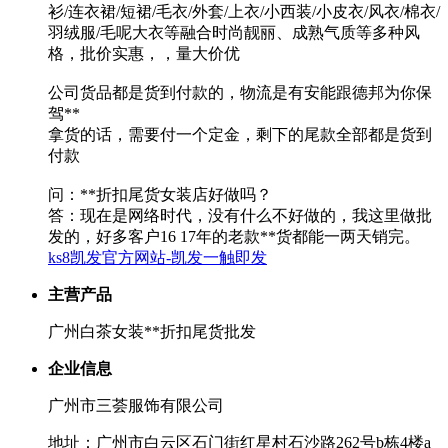
衫/连衣裙/短裙/毛衣/外套/上衣/小西装/小皮衣/风衣/棉衣/
羽绒服/毛呢大衣等融合时尚靓丽、成熟气质等多种风
格，批价实惠，，量大价优
公司货品都是货到付款的，物流是有安能跟德邦为你保
驾**
拿货的话，需要付一个定金，剩下的尾款全部都是货到
付款
问：**折扣尾货女装店好做吗？
答：现在是网络时代，没有什么不好做的，我这里做批
发的，好多客户16 17年的老款**货都能一两天销完。
ks8凯发官方网站-凯发一触即发
主营产品
广州白茶女装**折扣尾货批发
企业信息
广州市三荟服饰有限公司
地址：广州市白云区石门街红星村石沙路262号b栋4楼a