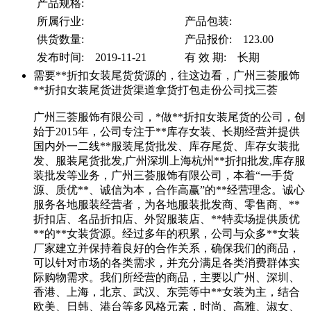
产品规格:
所属行业:
产品包装:
供货数量:
产品报价: 123.00
发布时间: 2019-11-21
有 效 期: 长期
需要**折扣女装尾货货源的，往这边看，广州三荟服饰
**折扣女装尾货进货渠道拿货打包走份公司找三荟
广州三荟服饰有限公司，*做**折扣女装尾货的公司，创
始于2015年，公司专注于**库存女装、长期经营并提供
国内外一二线**服装尾货批发、库存尾货、库存女装批
发、服装尾货批发,广州深圳上海杭州**折扣批发,库存服
装批发等业务，广州三荟服饰有限公司，本着“一手货
源、质优**、诚信为本，合作高赢”的**经营理念。诚心
服务各地服装经营者，为各地服装批发商、零售商、**
折扣店、名品折扣店、外贸服装店、**特卖场提供质优
**的**女装货源。经过多年的积累，公司与众多**女装
厂家建立并保持着良好的合作关系，确保我们的商品，
可以针对市场的各类需求，并充分满足各类消费群体实
际购物需求。我们所经营的商品，主要以广州、深圳、
香港、上海，北京、武汉、东莞等中**女装为主，结合
欧美、日韩、港台等多风格元素，时尚、高雅、淑女、