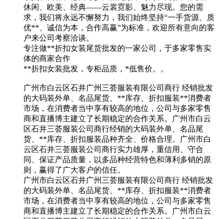
休闲、欧美、经典——云裳霓影、魅力尽现。您的需
求，我们将永远不懈努力，我们始终坚持“一手货源、质
优**、诚信为本，合作高赢”为标准，欢迎所有意向的客
户来公司考察洽谈。
专注做**折扣女装尾货批发的一家公司，于多家零售实
体的商家合作
**折扣女装批发，专柜品质，*低售价。。
广州市白云区石井广州三荟服装有限公司商行 经销批发
的大码装外单、名品尾货、**库存、折扣服装**消费者
市场，在消费者当中享有较高的地位，公司与多家零售
商和直播博主建立了长期稳定的合作关系。广州市白云
区石井三荟服装公司商行经销的大码装外单、名品尾
货、**库存、折扣服装品种齐全、价格合理。广州市白
云区石井三荟服装公司商行实力雄厚，重信用、守合
同、保证产品质量，以多品种经营特色和薄利多销的原
则，赢得了广大客户的信任。
广州市白云区石井广州三荟服装有限公司商行 经销批发
的大码装外单、名品尾货、**库存、折扣服装**消费者
市场，在消费者当中享有较高的地位，公司与多家零售
商和直播博主建立了长期稳定的合作关系。广州市白云