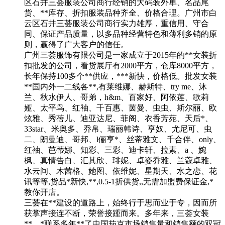
区石井三荟服装公司商行经销的大码装外单、名品尾
货、**库存、折扣服装品种齐全、价格合理。广州市白
云区石井三荟服装公司商行实力雄厚，重信用、守合
同、保证产品质量，以多品种经营特色和薄利多销的原
则，赢得了广大客户的信任。
广州三荟服饰有限公司是一家成立于2015年的**女装折
扣批发的公司，看货展厅有2000平方，仓库8000平方，
长年保持100多个**供应，***新快，价格低。批发女装
**国内外一二线各**,有莱维娜、赫斯特、try me、沐
兰、秋水伊人、哥弟，h&m、百家好、阿依莲、歌莉
娅、太平鸟、红袖、千百惠、茵曼、虫虫、斯尔丽、欧
炫雅、秀蓓儿、迪亚达尼、菲阁、衣香芳苑、天后*、
33star、米奥多、乔帛、瑞丽韩诗、亨奴、尤尼可、虫
二、朗曼迪、哥邦、l俪亨*、丝蒂雅文、千合伴、only、
红袖、芭蒂娜、知彩、三彩、迪卡轩、拉素、a 、婉
枫、真情告白、汇其欣、琲妮、卓姿乔雅、兰蔻卓雅、
水云间、木茜格、她图、依维妮、星期天、水之恋、花
讯等等,货品*新快,**,0.5-1折供货,,无需加盟费保证金,*
教你开店。
三荟在**建设的道路上，始终行于思而业于专，因而所
获掌声接连不断，荣誉接踵而来。多年来，三荟女装
**，*联系多年**了中国茄克市场销售量和销售额的双冠