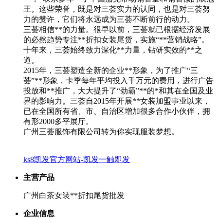
王。这些荣誉，既是对三荟实力的认同，也是对三荟努
力的赞许，它们将永远成为三荟不断前行的动力。
三荟相信**的力量。很早以前，三荟就已根据经济发展
的必然趋势专注**折扣女装尾货，实施“**营销战略”。
十年来，三荟始终致力深化**力量，钻研实效的**之
道。
2015年，三荟塑造全新的企业**形象，为了推广“三
荟”**形象，卡季每年平均投入千万元的费用，进行广告
投放和**推广，大大提升了“劲霸”**的*和其在全国及业
界的影响力。三荟自2015年开展**女装加盟事业以来，
已在全国所有省、市、自治区增加很多合作小伙伴，拥
有形2000多平展厅。
广州三荟服饰有限公司转为你实现服装梦想。
ks8凯发官方网站-凯发一触即发
主营产品
广州白茶女装**折扣尾货批发
企业信息