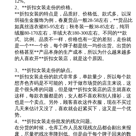
12%。
2、**折扣女装走份的价格。
**折扣女装的特点是，品质好、价格低、款式多。以深
圳福生金服饰为例，春夏货品一般28-58左右，**货品比
如真丝连衣裙85-95左右；秋冬装一般38-85左右，纯羽
绒服80-170左右，羊绒大衣180-300左右。不同的**款
式、比例、品质不一样，价格也有一定的差别，走份就
是一个**一个价，每个牌子都是统一均价出货。出货的
价格甚至**产品本身的生产成本，所以为什么越来越多
的人喜欢开**折扣女装店，就是这个原因。
3、**折扣女装走份的缺点。
**折扣女装走份的款式非常多，单款量少，所以每个款
想齐色齐码是不可能的，对于做市场货的店主来说，这
是个很头疼的问题，但是做**折扣女装店的店主就喜欢
这样，每款衣服都是的，女人都不喜欢和别人撞衫，这
也是一个卖点。另外，顾客喜欢这件衣服，现在不买过
几天来估计又没了，喜欢就会赶紧买下，这又是一个优
势。
4、**折扣女装走份批发的残次问题。
在分货的时候，仓库工作人员发现残次品都会剔出来报
废，尽量把残次率降到低。但是由于每个牌子回来的数