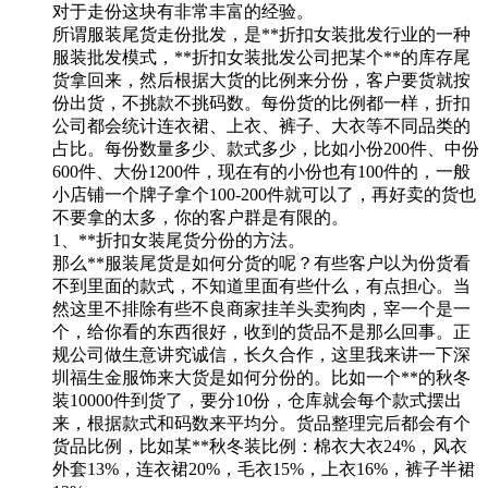
对于走份这块有非常丰富的经验。
所谓服装尾货走份批发，是**折扣女装批发行业的一种
服装批发模式，**折扣女装批发公司把某个**的库存尾
货拿回来，然后根据大货的比例来分份，客户要货就按
份出货，不挑款不挑码数。每份货的比例都一样，折扣
公司都会统计连衣裙、上衣、裤子、大衣等不同品类的
占比。每份数量多少、款式多少，比如小份200件、中份
600件、大份1200件，现在有的小份也有100件的，一般
小店铺一个牌子拿个100-200件就可以了，再好卖的货也
不要拿的太多，你的客户群是有限的。
1、**折扣女装尾货分份的方法。
那么**服装尾货是如何分货的呢？有些客户以为份货看
不到里面的款式，不知道里面有些什么，有点担心。当
然这里不排除有些不良商家挂羊头卖狗肉，宰一个是一
个，给你看的东西很好，收到的货品不是那么回事。正
规公司做生意讲究诚信，长久合作，这里我来讲一下深
圳福生金服饰来大货是如何分份的。比如一个**的秋冬
装10000件到货了，要分10份，仓库就会每个款式摆出
来，根据款式和码数来平均分。货品整理完后都会有个
货品比例，比如某**秋冬装比例：棉衣大衣24%，风衣
外套13%，连衣裙20%，毛衣15%，上衣16%，裤子半裙