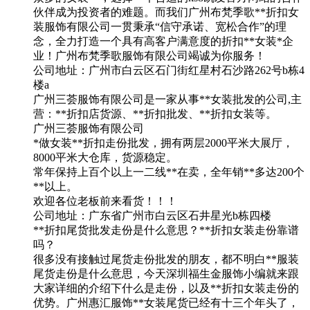
伙伴成为投资者的难题。而我们广州布梵季歌**折扣女
装服饰有限公司一贯秉承“信守承诺、宽松合作”的理
念，全力打造一个具有高客户满意度的折扣**女装*企
业！广州布梵季歌服饰有限公司竭诚为你服务！
公司地址：广州市白云区石门街红星村石沙路262号b栋4
楼a
广州三荟服饰有限公司是一家从事**女装批发的公司,主
营：**折扣店货源、**折扣批发、**折扣女装等。
广州三荟服饰有限公司
*做女装**折扣走份批发，拥有两层2000平米大展厅，
8000平米大仓库，货源稳定。
常年保持上百个以上一二线**在卖，全年销**多达200个
**以上。
欢迎各位老板前来看货！！！
公司地址：广东省广州市白云区石井星光b栋四楼
**折扣尾货批发走份是什么意思？**折扣女装走份靠谱
吗？
很多没有接触过尾货走份批发的朋友，都不明白**服装
尾货走份是什么意思，今天深圳福生金服饰小编就来跟
大家详细的介绍下什么是走份，以及**折扣女装走份的
优势。广州惠汇服饰**女装尾货已经有十三个年头了，