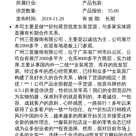
所属行业:
产品包装:
供货数量:
产品报价: 55.00
发布时间: 2019-11-20
有 效 期: 长期
本司主要是做**折扣尾货批发女装货源，与多家实体跟
直播有长期合作关系。
广州三荟服饰有限公司，主要是以诚信为主，公司展厅
有2000多平，欢迎各地老板上门参观。
广州三荟服饰有限公司，位于广东省广州市白云区。公
司自有展厅2000多平方，仓库8000多平方两层，实力雄
厚.主要从事国内外一二线**女装尾货、库存的批发贸
易。经过多年的悉心经营累积，已经和众多**女装原厂
构建了良好长久的合作关系，确保了货源的稳定！质
优！**！公司产品全部都是一手货源，按原吊牌价的
0.5-1折来提供供货，性价比非常高！我们的全部货品均
为实物拍摄，保准到手的就是看到的。本着诚信、**包
容、成就客户的原则，心怀感恩，一路前行！多年以来
获得了众多客户的一致**与信任。在**折扣店行销模式
风行中国的今天，越来越多的商家开始关注并接受这种
全新的操作理念。**服装折扣店这一新的零售业态已经
成为众多创业者的**投资选择。然而，面对目前市场上
众多的女装**，选择一个合适的ks8凯发官方网站的合作