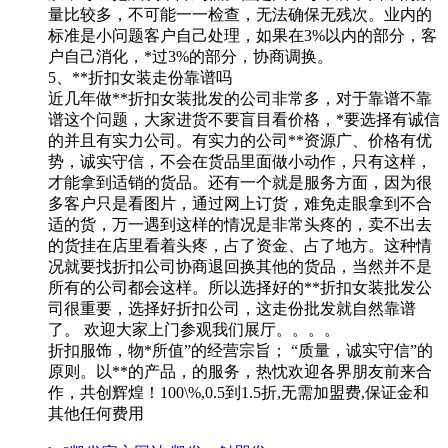
量比较多，不可能一一检查，无法确保无残次。业内的
标准是小问题客户自己处理，如果在3%以内的部分，客
户自己消化，*过3%的部分，协商调换。
5、**折扣女装走份靠谱吗
近几年做**折扣女装批发的公司非常多，对于靠谱不靠
谱这个问题，大家进货不要盲目看价格，*要选择有诚信
的并且有实力公司。有实力的公司**资源广、价格有优
势，诚实守信，不会在货品里面做小动作，只有这样，
才能拿到适销的货品。还有一个就是服务方面，因为很
多客户只是看图片，通过网上订货，难免走眼拿到不合
适的货，万一遇到这样的情况是非常头疼的，卖不出去
的货挂在店里看着头疼，占了资金、占了地方。这种情
况就要找折扣公司协商退回换其他的货品，当然并不是
所有的公司都会这样。所以选择好的**折扣女装批发公
司很重要，选择好折扣公司，这走份批发就自然靠谱
了。 欢迎大家上门参观我们展厅。。。。
折扣服饰，物*所值”的经营宗旨； “质量，诚实守信”的
原则。以**的产品，的服务，热忱欢迎各界朋友前来合
作，共创辉煌！100\%,0.5到1.5折,无需加盟费,保证金和
其他任何费用