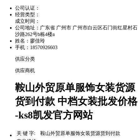
公司认证：
经营类型：
成立时间：
公司地址：
广东省 广州市 广州市白云区石门街红星村石
沙路262号b栋4楼a
姓名：廖佳玲
手机：18570926603
供应分类
供应商机
鞍山外贸原单服饰女装货源
货到付款 中档女装批发价格
-ks8凯发官方网站
关 键 字: 鞍山外贸原单服饰女装货源货到付款