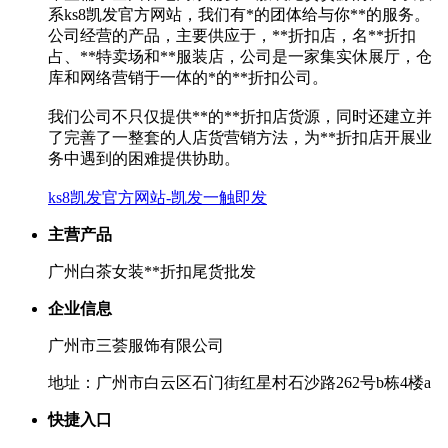
系ks8凯发官方网站，我们有*的团体给与你**的服务。
公司经营的产品，主要供应于，**折扣店，名**折扣
占、**特卖场和**服装店，公司是一家集实休展厅，仓
库和网络营销于一体的*的**折扣公司。
我们公司不只仅提供**的**折扣店货源，同时还建立并
了完善了一整套的人店货营销方法，为**折扣店开展业
务中遇到的困难提供协助。
ks8凯发官方网站-凯发一触即发
主营产品
广州白茶女装**折扣尾货批发
企业信息
广州市三荟服饰有限公司
地址：广州市白云区石门街红星村石沙路262号b栋4楼a
快捷入口