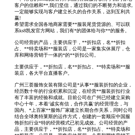
客户的信赖和**,我们坚信，通过我们的不断努力和追求,
一定能够实现与客户建立长久的合作关系，达到互利共
赢!
希望需求全国各地商家需要**服装尾货货源的、可以联
系ks8凯发官方网站，我们有*的团体给与你**的服务。
公司经营的产品，主要供应于，**折扣店，名**折扣
占、**特卖场和**服装店，公司是一家集实休展厅，仓
库和网络营销于一体的*的**折扣公司。
主要供应于，**折扣店，名**折扣占、**特卖场和**服
装店，各大平台直播客户。
广州三荟服饰女装有限公司是*从事**服装折扣的企业，
经历数十年的行业积累和沉淀，在经营**服装折扣行业
有了丰富的经验和成就。目前公司在广州已经建立采购
中心十年，本着‘诚实有信，合作共赢’的经营理念，与
国内、*上百家**服饰厂家建立长期合作关系，同时公司
结合全球奥特莱斯的运作方式，创建的一套顺应中国服
饰折扣行业*特的经营模式已初见成效。公司经营的产
品，主要供应于，**折扣店，名**折扣占、**特卖场和