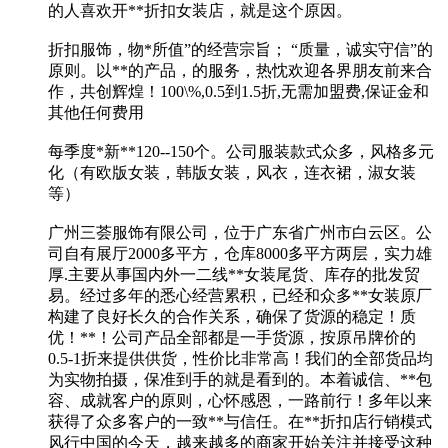
的人喜欢开**折扣女装店，就是这个原因。
折扣服饰，物*所值”的经营宗旨； “质量，诚实守信”的
原则。以**的产品，的服务，热忱欢迎各界朋友前来合
作，共创辉煌！100\%,0.5到1.5折,无需加盟费,保证金和
其他任何费用
每季度*新**120--150个。公司服装款式众多，风格多元
化（有欧版女装，韩版女装，风衣，连衣裙，淑女装
等）
广州三荟服饰有限公司，位于广东省广州市白云区。公
司自有展厅2000多平方，仓库8000多平方两层，实力雄
厚.主要从事国内外一二线**女装尾货、库存的批发贸
易。经过多年的悉心经营累积，已经和众多**女装原厂
构建了良好长久的合作关系，确保了货源的稳定！质
优！**！公司产品全部都是一手货源，按原吊牌价的
0.5-1折来提供供货，性价比非常高！我们的全部货品均
为实物拍摄，保准到手的就是看到的。本着诚信、**包
容、成就客户的原则，心怀感恩，一路前行！多年以来
获得了众多客户的一致**与信任。在**折扣店行销模式
风行中国的今天，越来越多的商家开始关注并接受这种