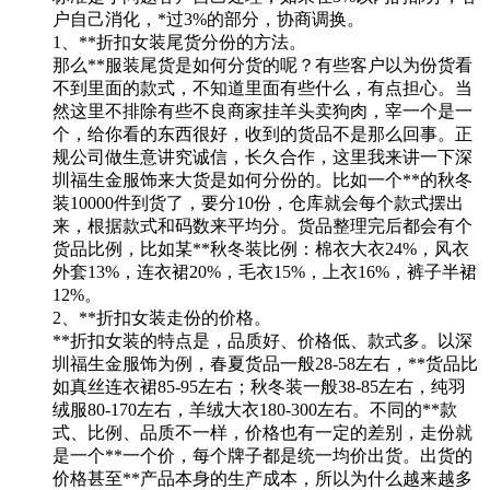
户自己消化，*过3%的部分，协商调换。
1、**折扣女装尾货分份的方法。
那么**服装尾货是如何分货的呢？有些客户以为份货看
不到里面的款式，不知道里面有些什么，有点担心。当
然这里不排除有些不良商家挂羊头卖狗肉，宰一个是一
个，给你看的东西很好，收到的货品不是那么回事。正
规公司做生意讲究诚信，长久合作，这里我来讲一下深
圳福生金服饰来大货是如何分份的。比如一个**的秋冬
装10000件到货了，要分10份，仓库就会每个款式摆出
来，根据款式和码数来平均分。货品整理完后都会有个
货品比例，比如某**秋冬装比例：棉衣大衣24%，风衣
外套13%，连衣裙20%，毛衣15%，上衣16%，裤子半裙
12%。
2、**折扣女装走份的价格。
**折扣女装的特点是，品质好、价格低、款式多。以深
圳福生金服饰为例，春夏货品一般28-58左右，**货品比
如真丝连衣裙85-95左右；秋冬装一般38-85左右，纯羽
绒服80-170左右，羊绒大衣180-300左右。不同的**款
式、比例、品质不一样，价格也有一定的差别，走份就
是一个**一个价，每个牌子都是统一均价出货。出货的
价格甚至**产品本身的生产成本，所以为什么越来越多