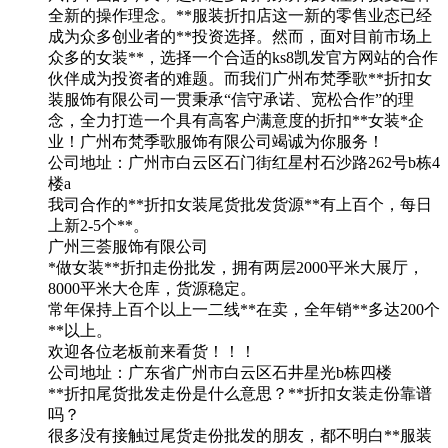
全新的操作理念。**服装折扣店这一新的零售业态已经
成为众多创业者的**投资选择。然而，面对目前市场上
众多的女装**，选择一个合适的ks8凯发官方网站的合作
伙伴成为投资者的难题。而我们广州布梵季歌**折扣女
装服饰有限公司一贯秉承“信守承诺、宽松合作”的理
念，全力打造一个具有高客户满意度的折扣**女装*企
业！广州布梵季歌服饰有限公司竭诚为你服务！
公司地址：广州市白云区石门街红星村石沙路262号b栋4
楼a
我司合作的**折扣女装尾货批发货源**有上百个，每日
上新2-5个**。
广州三荟服饰有限公司
*做女装**折扣走份批发，拥有两层2000平米大展厅，
8000平米大仓库，货源稳定。
常年保持上百个以上一二线**在卖，全年销**多达200个
**以上。
欢迎各位老板前来看货！！！
公司地址：广东省广州市白云区石井星光b栋四楼
**折扣尾货批发走份是什么意思？**折扣女装走份靠谱
吗？
很多没有接触过尾货走份批发的朋友，都不明白**服装