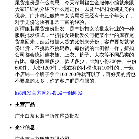
尾货走份是什么意思，今天深圳福生金服饰小编就来跟
大家详细的介绍下什么是走份，以及**折扣女装走份的
优势。广州惠汇服饰**女装尾货已经有十三个年头了，
对于走份这块有非常丰富的经验。
所谓服装尾货走份批发，是**折扣女装批发行业的一种
服装批发模式，**折扣女装批发公司把某个**的库存尾
货拿回来，然后根据大货的比例来分份，客户要货就按
份出货，不挑款不挑码数。每份货的比例都一样，折扣
公司都会统计连衣裙、上衣、裤子、大衣等不同品类的
占比。每份数量多少、款式多少，比如小份200件、中份
600件、大份1200件，现在有的小份也有100件的，一般
小店铺一个牌子拿个100-200件就可以了，再好卖的货也
不要拿的太多，你的客户群是有限的。
ks8凯发官方网站-凯发一触即发
主营产品
广州白茶女装**折扣尾货批发
企业信息
广州市三荟服饰有限公司