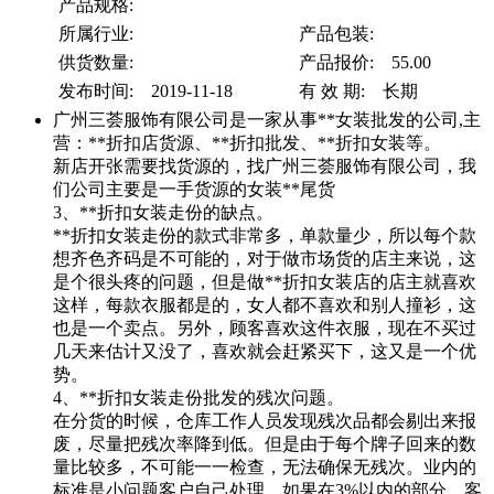
产品规格:
所属行业:
产品包装:
供货数量:
产品报价: 55.00
发布时间: 2019-11-18
有 效 期: 长期
广州三荟服饰有限公司是一家从事**女装批发的公司,主
营：**折扣店货源、**折扣批发、**折扣女装等。
新店开张需要找货源的，找广州三荟服饰有限公司，我
们公司主要是一手货源的女装**尾货
3、**折扣女装走份的缺点。
**折扣女装走份的款式非常多，单款量少，所以每个款
想齐色齐码是不可能的，对于做市场货的店主来说，这
是个很头疼的问题，但是做**折扣女装店的店主就喜欢
这样，每款衣服都是的，女人都不喜欢和别人撞衫，这
也是一个卖点。另外，顾客喜欢这件衣服，现在不买过
几天来估计又没了，喜欢就会赶紧买下，这又是一个优
势。
4、**折扣女装走份批发的残次问题。
在分货的时候，仓库工作人员发现残次品都会剔出来报
废，尽量把残次率降到低。但是由于每个牌子回来的数
量比较多，不可能一一检查，无法确保无残次。业内的
标准是小问题客户自己处理，如果在3%以内的部分，客