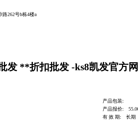
262号b栋4楼a
发 **折扣批发 -ks8凯发官方
产品包装:
产品报价: 55.0
有 效 期: 长期