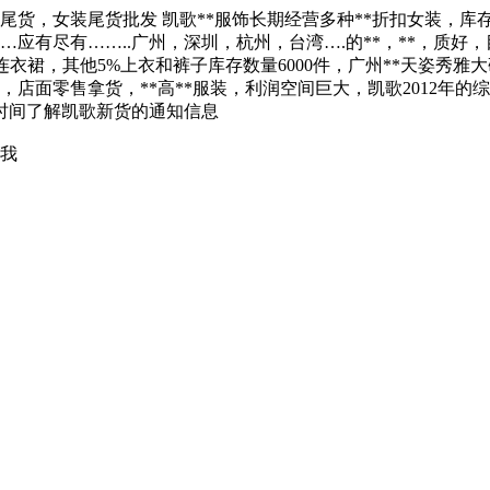
尾货，女装尾货批发 凯歌**服饰长期经营多种**折扣女装，库
应有尽有……..广州，深圳，杭州，台湾….的**，**，质好，
95%连衣裙，其他5%上衣和裤子库存数量6000件，广州**天姿秀雅
店面零售拿货，**高**服装，利润空间巨大，凯歌2012年的综
时间了解凯歌新货的通知信息
找我