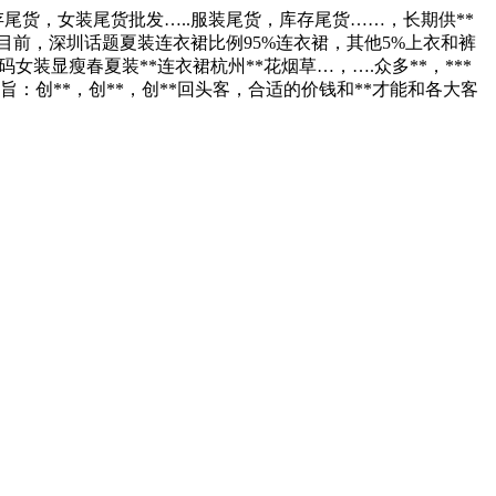
存尾货，女装尾货批发…..服装尾货，库存尾货……，长期供**
目前，深圳话题夏装连衣裙比例95%连衣裙，其他5%上衣和裤
大码女装显瘦春夏装**连衣裙杭州**花烟草…，….众多**，***
旨：创**，创**，创**回头客，合适的价钱和**才能和各大客