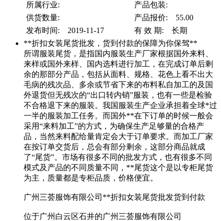
所属行业:
产品包装:
供货数量:
产品报价: 55.00
发布时间: 2019-11-17
有 效 期: 长期
**折扣女装尾货批发，货到付款的保障为你保驾**
所谓服装尾货，是指国内服装生产厂家根据国外来料、
来样或国外来样、国内选料进行加工，在完成订单后剩
余的那部分产品，包括从面料、规格、花色上看不出大
毛病的残次品、多余或节省下来的布料私自加工的及国
外退货但无残次的“出口转内销”服装，也有一些是检验
不合格退下来的服装。我国服装生产企业承担着全球*过
一半的服装加工任务。而国外**在下订单的时候一般会
采用“来料加工”的方式，为确保生产足够量的合格产
品，当然来料配给量肯定会大于订单要求。而加工厂家
在按订单交货后，总会有部分剩余，这部分商品就成
了“尾货”。市场有很多不同的批发方式，也有很多不同
模式及产品的不同质量不同，**尾货这个是以专柜尾货
为主，质量都是专柜品质，价格便宜。
广州三荟服饰有限公司**折扣女装尾货批发货到付款
位于广州白云区石井的广州三荟服饰有限公司