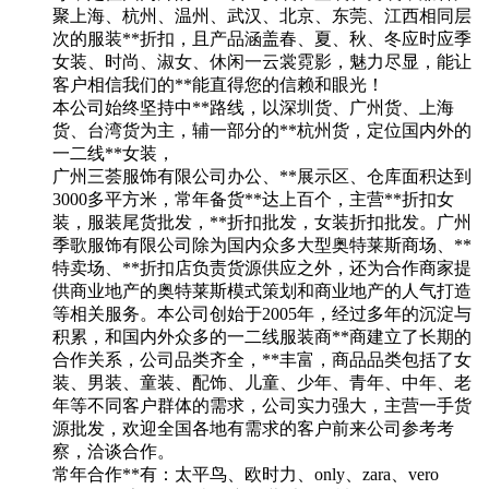
聚上海、杭州、温州、武汉、北京、东莞、江西相同层
次的服装**折扣，且产品涵盖春、夏、秋、冬应时应季
女装、时尚、淑女、休闲一云裳霓影，魅力尽显，能让
客户相信我们的**能直得您的信赖和眼光！
本公司始终坚持中**路线，以深圳货、广州货、上海
货、台湾货为主，辅一部分的**杭州货，定位国内外的
一二线**女装，
广州三荟服饰有限公司办公、**展示区、仓库面积达到
3000多平方米，常年备货**达上百个，主营**折扣女
装，服装尾货批发，**折扣批发，女装折扣批发。广州
季歌服饰有限公司除为国内众多大型奥特莱斯商场、**
特卖场、**折扣店负责货源供应之外，还为合作商家提
供商业地产的奥特莱斯模式策划和商业地产的人气打造
等相关服务。本公司创始于2005年，经过多年的沉淀与
积累，和国内外众多的一二线服装商**商建立了长期的
合作关系，公司品类齐全，**丰富，商品品类包括了女
装、男装、童装、配饰、儿童、少年、青年、中年、老
年等不同客户群体的需求，公司实力强大，主营一手货
源批发，欢迎全国各地有需求的客户前来公司参考考
察，洽谈合作。
常年合作**有：太平鸟、欧时力、only、zara、vero