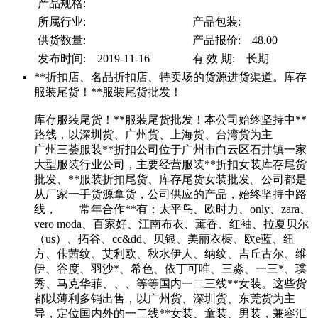
产品规格:
所属行业:
产品包装:
供货数量:
产品报价: 48.00
发布时间: 2019-11-16
有 效 期: 长期
**折扣店、名品折扣店、特卖场的货源进货渠道。库存
服装尾货！**服装尾货批发！
库存服装尾货！**服装尾货批发！本公司始终坚持中**
路线，以深圳货、广州货、上海货、台湾货为主
广州三荟服装**折扣公司位于广州市白云区石井镇一家
大型服装行业公司，主要经营服装**折扣女装库存尾货
批发、**服装折扣尾货、库存尾货女装批发。公司都是
从厂家一手货源拿货，公司供应的产品，始终坚持中路
线， 常年合作**有：太平鸟、欧时力、only、zara、
vero moda、百家好、江南布衣、薰香、红袖、拉夏贝尔
（us）、拓谷、cc&dd、贝银、美丽衣橱、欧e蓝、纽
方、佧茜纹、艾利欧、秋水伊人、纳纹、吉丘古尔、维
伊、谷度、羽沙*、希色、依丁可唯、三淼、一三*、璞
秀、马克华菲、、、等等国内一二三线**女装。这些货
都以薄利多销出售，以广州货、深圳货、东莞货为主
导，定位国内外的一二线**女装、童装、男装，兼容汇