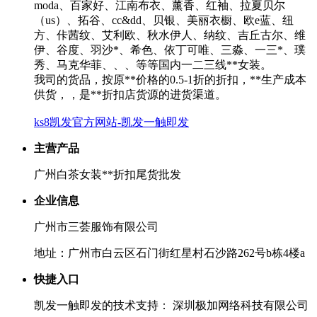
moda、百家好、江南布衣、薰香、红袖、拉夏贝尔
（us）、拓谷、cc&dd、贝银、美丽衣橱、欧e蓝、纽
方、佧茜纹、艾利欧、秋水伊人、纳纹、吉丘古尔、维
伊、谷度、羽沙*、希色、依丁可唯、三淼、一三*、璞
秀、马克华菲、、、等等国内一二三线**女装。
我司的货品，按原**价格的0.5-1折的折扣，**生产成本
供货，，是**折扣店货源的进货渠道。
ks8凯发官方网站-凯发一触即发
主营产品
广州白茶女装**折扣尾货批发
企业信息
广州市三荟服饰有限公司
地址：广州市白云区石门街红星村石沙路262号b栋4楼a
快捷入口
凯发一触即发的技术支持： 深圳极加网络科技有限公司