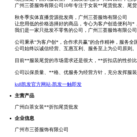
广州三荟服饰有限公司10年专注于女装**尾货批发、尾
秋冬季实体直播货源批发商，广州三荟服饰有限公司
让您用低的价格选择好的商品，专心为客户创造便利与*
我们是一家只批发不零售的公司，广州三荟服饰有限公司
公司秉承“为客户创*，合作求共赢”的合作精神，服务全
公司始终以诚信经营、互惠互利、服务至上为公司原则。
目前**服装尾货的市场需求还是很大，**折扣店的性价
公司以保质量、**格、优服务为经营方针，充分发挥服装
ks8凯发官方网站-凯发一触即发
主营产品
广州白茶女装**折扣尾货批发
企业信息
广州市三荟服饰有限公司