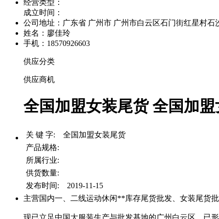
经营类型：
成立时间：
公司地址：
广东省 广州市 广州市白云区石门街红星村石沙路
姓名：廖佳玲
手机：18570926603
供应分类
供应商机
全国加盟女装尾货 全国加盟女
关 键 字: 全国加盟女装尾货
产品规格:
所属行业:
供货数量:
发布时间: 2019-11-15
主营国内一、二线运动休闲**库存尾货批发、女装尾货
现已立足中国大服装生产与批发基地的广州白云区，已形成