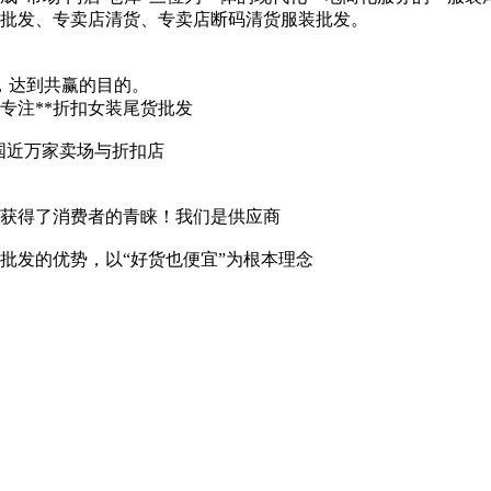
货批发、专卖店清货、专卖店断码清货服装批发。
，达到共赢的目的。
专注**折扣女装尾货批发
国近万家卖场与折扣店
比获得了消费者的青睐！我们是供应商
批发的优势，以“好货也便宜”为根本理念