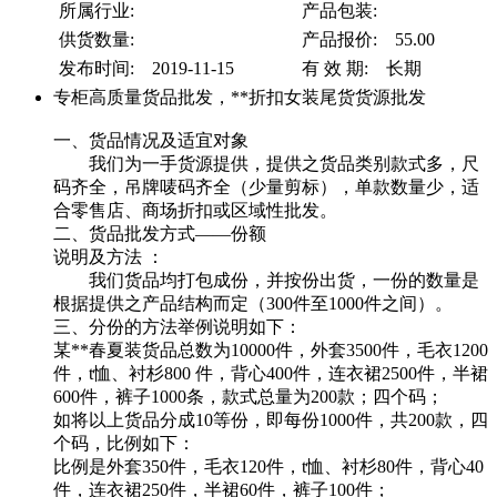
所属行业:
产品包装:
供货数量:
产品报价: 55.00
发布时间: 2019-11-15
有 效 期: 长期
专柜高质量货品批发，**折扣女装尾货货源批发
一、货品情况及适宜对象
我们为一手货源提供，提供之货品类别款式多，尺
码齐全，吊牌唛码齐全（少量剪标），单款数量少，适
合零售店、商场折扣或区域性批发。
二、货品批发方式——份额
说明及方法 ：
我们货品均打包成份，并按份出货，一份的数量是
根据提供之产品结构而定（300件至1000件之间）。
三、分份的方法举例说明如下：
某**春夏装货品总数为10000件，外套3500件，毛衣1200
件，t恤、衬杉800 件，背心400件，连衣裙2500件，半裙
600件，裤子1000条，款式总量为200款；四个码；
如将以上货品分成10等份，即每份1000件，共200款，四
个码，比例如下：
比例是外套350件，毛衣120件，t恤、衬杉80件，背心40
件，连衣裙250件，半裙60件，裤子100件；