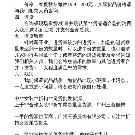
价格：春夏秋冬每件19.9—200元，实际货品价格请
与我们相关人员咨询。
四、进货
咨询或现场看货,衡量并确认某**货品适合您的消费
大众后,向我们定货,并支付全额货款。
五、进货数量
针对新开业、进货量较少的进货人，如您的进货数
量未达到一份的数量时，可以进半份的数量，也可邀请
几家同行共同拿一份；或者将您的进货数量及要求告知
我们相关人员，我们会将您需求的数量与其他进货家合
并（拼货），大程度满足您的需求。
六、残次
我们保证货品品质，如货品出现小瑕疵，小污点，
一点发线的小问题，请各进货商家自行处理。
中**女装**折扣**尾货批发货源。
上千**合作女装**折扣尾货批发货源，广州三荟服饰
一手的货源供应商，广州三荟服饰有限公司，专注**折
扣女装尾货批发
一二线**折扣女装尾货*加盟，教你开女装店