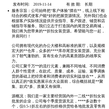
发布时间: 2019-11-14
有 效 期: 长期
服务宗旨：公司始终把“客户体验”摆在**，线上线下相
结合的模式使客户能*好的把握货源情况。另外我们也会
根据客户实际情况提供开业指导、客户跟进、铺货和店
铺指导等服务。我们立志于打造国内的尾货交易商城，
我们将为您带来的**折扣女装货源。希望能与您一起，
并肩同行！
公司拥有现代化的办公大楼和高标准的展厅，以及规模
宏大的**仓库，众多的****库存尾货女装货源。充分展
示了朝气蓬勃的、富有生命力的高素质团队的雄厚实
力。
公司汇聚千万**的流行元素，兼顾不同地域、不同消费
人群个性需求，在款式、质量、成本、运输、返季调换
货的基础上把经营者和消费者的切实利益放在**，从而
以真正的*值实惠展示在大众面前，综合概括就是**聚
集、款式*多、质量又有保障。
源概况：我们是一家主要经营国内外一二线**折扣女装
批发的企业，公司每个季度货源充足，****多达数十
个，仅0.5-1折左右的折扣价格供货给各地批发及零售商