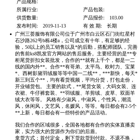
产品规格:
所属行业:
产品包装:
供货数量:
产品报价: 103.00
发布时间: 2019-11-13
有 效 期: 长期
广州三荟服饰有限公司位于广州市白云区石门街红星村
石沙路262号b栋4楼a，公司成立有十年，有足够的经
验，50以上的员工销售以及*的后勤，搭配师团队，完善
的售前ks8凯发官方网站的售后服务。主要经营的是**专
柜尾货折扣女装批发，合作的**就有上千个，都是一二
线的国内外**。合作**有哥弟、太平鸟、欧时力、宝莱
*、西树影黛羽绒服等等中国一二线**，***新快，每天*
新三到五个**，均有看货视频，平均分货，打包走份，
开业铺货包。 主要的款式，**尾货女装，大码女装、连
衣裙、牛仔裤套装、**羽绒服、羊剪绒、皮草、双面羊
绒大衣等等。 风格有少淑风，中淑风，个性风，潮流
风，休闲风，文艺风，名媛风，等等。每日都会有2-5个
**上新，每日都会有一些特价的产品活动。
我们合作的区域很多，全国各地都有合作的实体直播卖
家，实力强大的货源作为你们的后盾。
拿货方式：首付定金，剩下货款货到付款。不退不换，