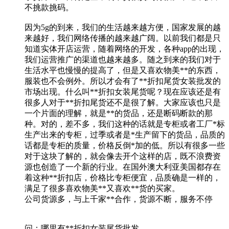
不挑款挑码。
因为5g的到来，我们的生活越来越方便，国家发展的越
来越好，我们网络传播的越来越广阔。以前我们都是只
知道实体开店运营，随着网络的开发，各种app的出现，
我们运营推广的渠道也越来越多。随之到来的我们对于
生活水平也慢慢的提高了，但是又喜欢物美**的东西，
服装也不会例外。所以才会有了**折扣尾货女装批发的
市场出现。什么叫**折扣女装尾货呢？现在应该还是有
很多人对于**折扣尾货还不是很了解。大家应该也只是
一个片面的理解，就是**的货品，还是断码断款的那
种。对的，差不多，我们这种的话就是专柜或者工厂*标
生产出来的专柜，过季或者是*生产留下的货品，品质的
话都是专柜的质量，价格反倒*加的低。所以有很多一些
对于这块了解的，就会像去开个这样的店，既不浪费资
源也创造了一个新的行业。在国外澳大利亚美国都存在
着这种**折扣店，价格比专柜便宜，品质确是一样的，
满足了很多喜欢物美**又喜欢**货的买家。
公司货源多，与上千家**合作，货源不断，服务不停
问：哪里有**折扣女装尾货批发