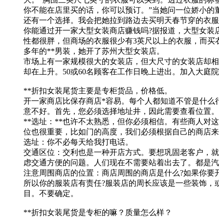
你不能在店里买的话，你可以预订。”当她问一位娇小的
还有一个选择。我会把她拉到路边去买明天春节穿的衣服
你能通过开一家大型女装商店赚钱吗?据报道，大型女装店十年
性都很胖，但商场的衣服很少有3英尺以上的衣服，而买
多年的**男装，她开了苏州大型女装店。
市场上有一家规模很大的女装店，但大尺寸的女装店却相
却在上升。50或60名顾客在工作日晚上进出。加入大
**折扣女装尾货主要是专柜货品，价格低。
开一家商店比保存商店*容易。每个人都知道不管是什么
意不好。首先，您必须选择地址井，因此需要查看位置。
**选址：**也许不太熟悉，但你必须相信。有些商人对
位也很重要，比如门的高度，我们必须根据自己的商店来
选址：你不必每天给我打电话。
交通区位：交利也是一种开店方式。要想巩固老客户，就
虑交通方便的问题。人们现在不需要站着出去了。都是汽
注意周围商店的位置：商店周围的商店是什么?如果你要
所以你的服装店有责任?服装店的周长应该是一些装饰，
目。不要确定。
**折扣女装尾货是专柜的嘛？质量怎么样？