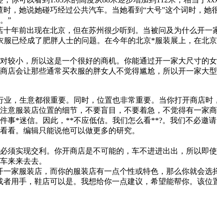
董时，她说她碰巧经过公共汽车。当她看到“大号”这个词时，她
。”
前出现在北京，但在苏州很少听到。当被问及为什么开一家商店时，老板
衣服已经成了肥胖人士的问题。在今年的北京*服装展上，在北
对较小，所以这是一个很好的商机。你能通过开一家大尺寸的女
庭院商店会让那些通常买衣服的胖女人不觉得尴尬，所以开一家大
行业，生意都很重要。同时，位置也非常重要。当你打开商店时
注意服装店位置的细节，不要盲目，不要着急，不觉得有一家商
这件事*迷信。因此，**不应低估。我们怎么看**?。我们不必邀
看看。编辑只能说他可以做更多的研究。
必须实现交利。你开商店是不可能的，车不进进出出，所以即使
车来来去去。
开一家服装店，而你的服装店有一点个性或特色，那么你就会选
或者用手，鞋店可以是。我想给你一点建议，希望能帮你。该位