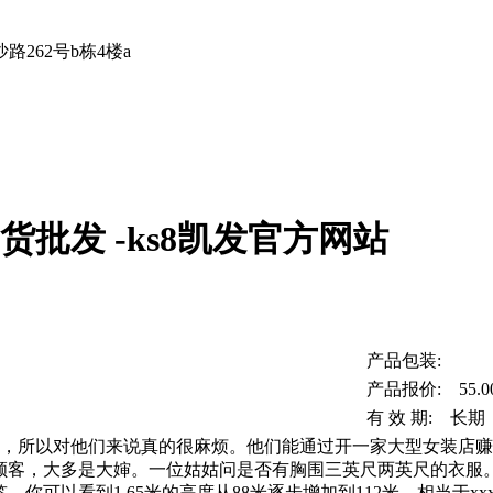
262号b栋4楼a
尾货批发 -ks8凯发官方网站
产品包装:
产品报价: 55.0
有 效 期: 长期
，所以对他们来说真的很麻烦。他们能通过开一家大型女装店赚
顾客，大多是大婶。一位姑姑问是否有胸围三英尺两英尺的衣服
可以看到1.65米的高度从88米逐步增加到112米，相当于xx