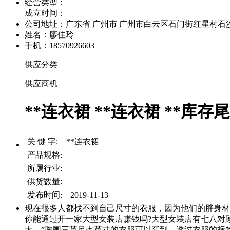
经营类型：
成立时间：
公司地址：
广东省 广州市 广州市白云区石门街红星村石沙路
姓名：廖佳玲
手机：18570926603
供应分类
供应商机
**连衣裙 **连衣裙 **库存
关 键 字: **连衣裙
产品规格:
所属行业:
供货数量:
发布时间: 2019-11-13
现在很多人都找不到自己尺寸的衣服，因为他们的胖身材
你能通过开一家大型女装店赚钱吗?大型女装店有七八对
大。”胸围三英尺七英寸的衣服可以买到。透过衣服的标签，你