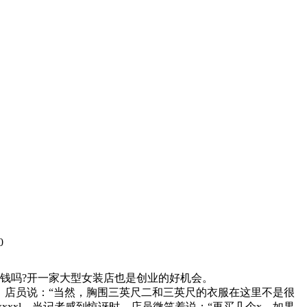
0
钱吗?开一家大型女装店也是创业的好机会。
。店员说：“当然，胸围三英尺二和三英尺的衣服在这里不是很
xxxxl。当记者感到惊讶时，店员微笑着说：“再买几个x，如果