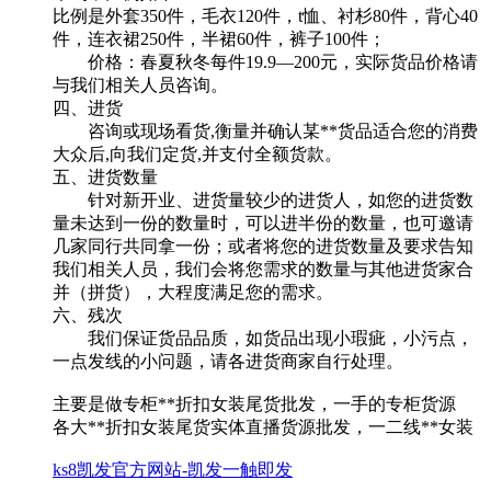
比例是外套350件，毛衣120件，t恤、衬杉80件，背心40
件，连衣裙250件，半裙60件，裤子100件；
价格：春夏秋冬每件19.9—200元，实际货品价格请
与我们相关人员咨询。
四、进货
咨询或现场看货,衡量并确认某**货品适合您的消费
大众后,向我们定货,并支付全额货款。
五、进货数量
针对新开业、进货量较少的进货人，如您的进货数
量未达到一份的数量时，可以进半份的数量，也可邀请
几家同行共同拿一份；或者将您的进货数量及要求告知
我们相关人员，我们会将您需求的数量与其他进货家合
并（拼货），大程度满足您的需求。
六、残次
我们保证货品品质，如货品出现小瑕疵，小污点，
一点发线的小问题，请各进货商家自行处理。
主要是做专柜**折扣女装尾货批发，一手的专柜货源
各大**折扣女装尾货实体直播货源批发，一二线**女装
ks8凯发官方网站-凯发一触即发