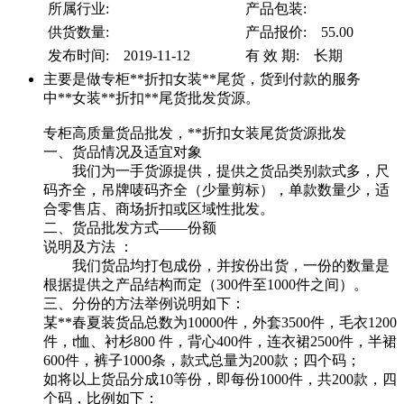
所属行业:
产品包装:
供货数量:
产品报价: 55.00
发布时间: 2019-11-12
有 效 期: 长期
主要是做专柜**折扣女装**尾货，货到付款的服务
中**女装**折扣**尾货批发货源。
专柜高质量货品批发，**折扣女装尾货货源批发
一、货品情况及适宜对象
我们为一手货源提供，提供之货品类别款式多，尺
码齐全，吊牌唛码齐全（少量剪标），单款数量少，适
合零售店、商场折扣或区域性批发。
二、货品批发方式——份额
说明及方法 ：
我们货品均打包成份，并按份出货，一份的数量是
根据提供之产品结构而定（300件至1000件之间）。
三、分份的方法举例说明如下：
某**春夏装货品总数为10000件，外套3500件，毛衣1200
件，t恤、衬杉800 件，背心400件，连衣裙2500件，半裙
600件，裤子1000条，款式总量为200款；四个码；
如将以上货品分成10等份，即每份1000件，共200款，四
个码，比例如下：