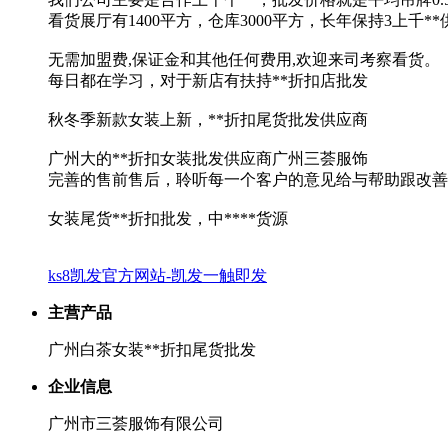
看货展厅有1400平方，仓库3000平方，长年保持3上千**
无需加盟费,保证金和其他任何费用,欢迎来司考察看货。
每日都在学习，对于新店有扶持**折扣店批发
秋冬季新款女装上新，**折扣尾货批发供应商
广州大的**折扣女装批发供应商广州三荟服饰
完善的售前售后，聆听每一个客户的意见给与帮助跟改善
女装尾货**折扣批发，中****货源
ks8凯发官方网站-凯发一触即发
主营产品
广州白茶女装**折扣尾货批发
企业信息
广州市三荟服饰有限公司