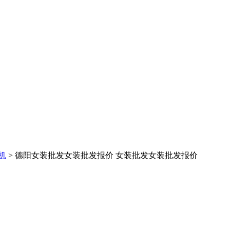
机
> 德阳女装批发女装批发报价 女装批发女装批发报价