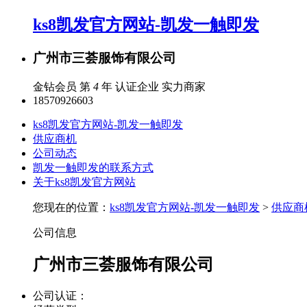
ks8凯发官方网站-凯发一触即发
广州市三荟服饰有限公司
金钻会员 第
4
年
认证企业
实力商家
18570926603
ks8凯发官方网站-凯发一触即发
供应商机
公司动态
凯发一触即发的联系方式
关于ks8凯发官方网站
您现在的位置：
ks8凯发官方网站-凯发一触即发
>
供应商
公司信息
广州市三荟服饰有限公司
公司认证：